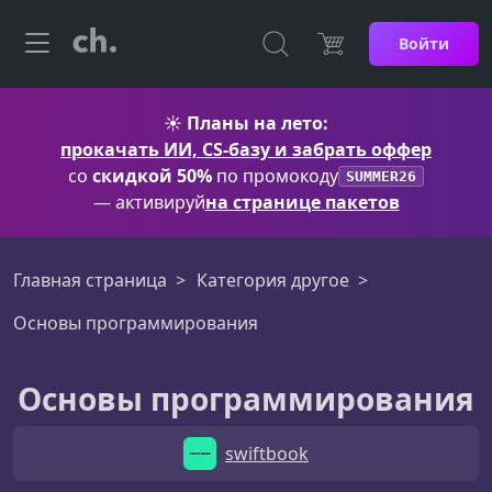
Войти
☀️
Планы на лето:
прокачать ИИ, CS-базу и забрать оффер
со
скидкой 50%
по промокоду
SUMMER26
— активируй
на странице пакетов
Главная страница
Категория другое
Основы программирования
Основы программирования
swiftbook