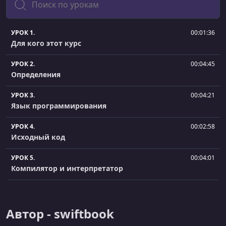
УРОК 1.
00:01:36
Для кого этот курс
УРОК 2.
00:04:45
Определения
УРОК 3.
00:04:21
Язык программирования
УРОК 4.
00:02:58
Исходный код
УРОК 5.
00:04:01
Компилятор и интерпретатор
УРОК 6.
00:01:53
Почему Swift
Автор - swiftbook
УРОК 7.
00:03:36