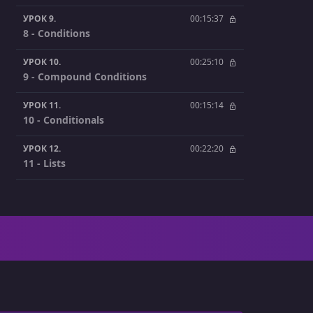
УРОК 9.
00:15:37
8 - Conditions
УРОК 10.
00:25:10
9 - Compound Conditions
УРОК 11.
00:15:14
10 - Conditionals
УРОК 12.
00:22:20
11 - Lists
УРОК 13.
00:20:24
12 - Strings
УРОК 14.
00:08:02
13 - Tuples
УРОК 15.
00:34:56
14 - For Loops