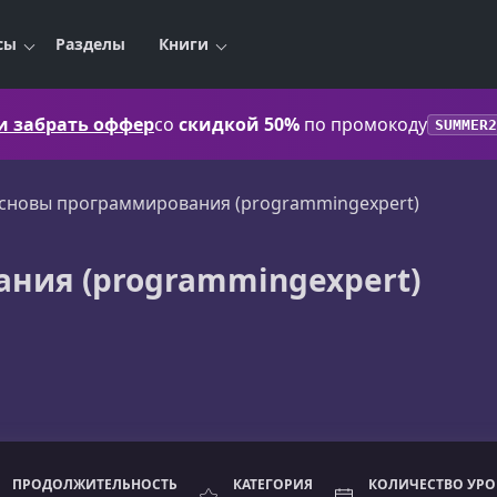
сы
Разделы
Книги
 и забрать оффер
со
скидкой 50%
по промокоду
SUMMER2
сновы программирования (programmingexpert)
ния (programmingexpert)
ПРОДОЛЖИТЕЛЬНОСТЬ
КАТЕГОРИЯ
КОЛИЧЕСТВО УР