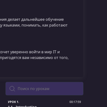
ия делает дальнейшее обучение
ду языками, понимать, как работают
 хочет уверенно войти в мир IT и
пригодятся вам независимо от того,
Поиск
УРОК 1.
00:17:59
1.1 - Introduction