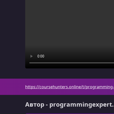
https://coursehunters.online/t/programming
Автор - programmingexpert.