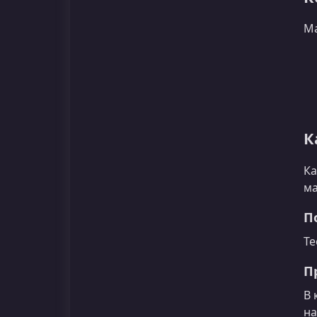
Ма
К
Ка
ма
П
Те
П
В 
на