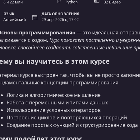
8 ч 22 мин
Python
32 Видео
ЯЗЫК
ДАТА ОБНОВЛЕНИЯ
Английский
29 апр. 2026 г., 17:02
Основы программирования»
— это идеальная отправна
алкивается с кодом.
Курс помогает постепенно и уверенн
ловека, способного создавать собственные небольшие п
ему вы научитесь в этом курсе
териал курса выстроен так, чтобы вы не просто запомн
ндаментальные концепции программирования.
Логика и алгоритмическое мышление
Работа с переменными и типами данных
Использование условных операторов
Построение циклов и повторяющихся операций
Создание простых функций и структурирование кода
ому подойдет этот курс