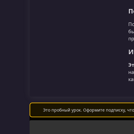
П
По
бы
пр
И
Э
на
ка
Это пробный урок. Оформите подписку, что