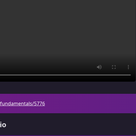
-fundamentals/5776
io