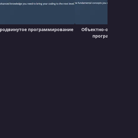
22 - Scope
УРОК 24.
00:10:43
23 - Math
родвинутое программирование
Объектно-ориентирован
программирования
УРОК 25.
00:07:52
24 - Sorting
УРОК 26.
00:10:39
25 - Misc. Python Syntax
УРОК 27.
00:09:37
Random Number Guesser
УРОК 28.
00:05:34
Caesar Cipher
УРОК 29.
00:14:40
Sort Employees
УРОК 30.
00:08:12