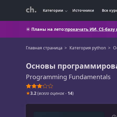
Категории
Источники
Все кур
☀️
Планы на лето:
прокачать ИИ, CS-базу
Главная страница
Категория python
О
Основы программирова
Programming Fundamentals
★
3.2
(
всего оценок
-
14
)