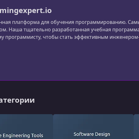
mingexpert.io
нная платформа для обучения программированию. Самы
м. Наша тщательно разработанная учебная программа 
у программисту, чтобы стать эффективным инженером
вания и объектно-ориентированного программировани
вания и инструментов разработки программного обесп
категории