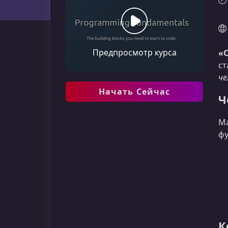
Предпросмотр курса
«
ст
че
Начать Сейчас
Ч
Ма
фу
К