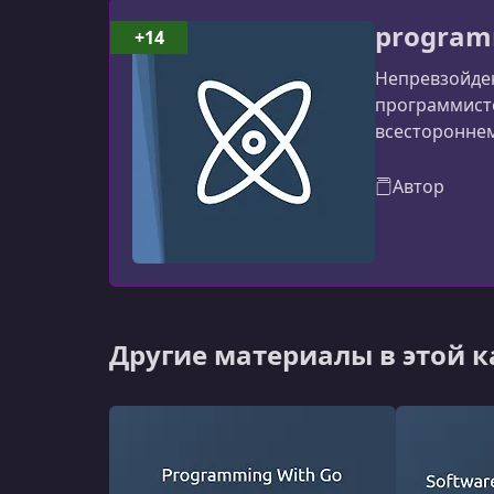
program
+14
Непревзойде
программисто
всестороннем
программиро
программиро
Автор
Другие материалы в этой 