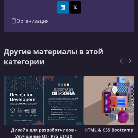
помогает освоить ключевые технологические
навыки. На платформе вы можете изучить
LinkedIn
X (Twitter)
React, JavaScript, Python, CSS и многие другие
Организация
инструменты, необходимые для карьерного
роста, успешного трудоустройства и
достижения результатов в ведущих
компаниях.
Другие материалы в этой
категории
Дизайн для разработчиков -
HTML & CSS Bootcamp - 2
Улучшение UI - Pro UI/UX