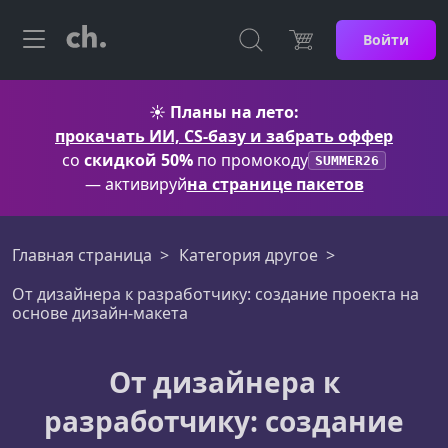
Войти
☀️
Планы на лето:
прокачать ИИ, CS-базу и забрать оффер
со
скидкой 50%
по промокоду
SUMMER26
— активируй
на странице пакетов
Главная страница
Категория другое
От дизайнера к разработчику: создание проекта на
основе дизайн-макета
От дизайнера к
разработчику: создание