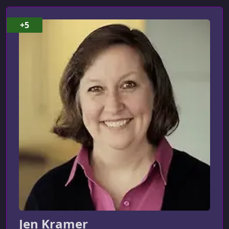
УРОК 8.
00:09:27
+5
Parent-Child & Siblings Selectors
УРОК 9.
00:09:36
Attribute Selectors
УРОК 10.
00:01:32
Attribute Selectors Exercise
УРОК 11.
00:02:55
Attribute Selectors Solution
УРОК 12.
00:10:17
Ordered & Unordered List Styling
УРОК 13.
00:10:08
Styling List Item Markers
УРОК 14.
00:03:20
Ordered List Styling
Jen Kramer