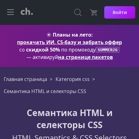
Войти
☀️
Планы на лето:
прокачать ИИ, CS-базу и забрать оффер
со
скидкой 50%
по промокоду
SUMMER26
— активируй
на странице пакетов
Главная страница
Категория css
Семантика HTML и селекторы CSS
Семантика HTML и
селекторы CSS
HTML Semantics & CSS Selectors