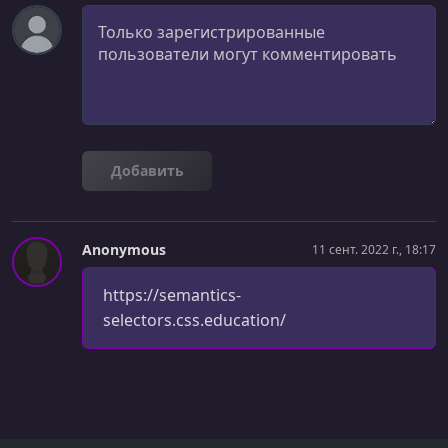
Комментарий
УРОК 37.
00:05:07
Cascade Overview
УРОК 38.
00:11:44
Cascade Code Demo
УРОК 39.
00:06:17
Добавить
CSS Cascade in Dev Tools
УРОК 40.
00:06:29
Layer & The Cascade
Anonymous
11 сент. 2022 г., 18:17
УРОК 41.
00:11:39
https://semantics-
Working with Layers
selectors.css.education/
УРОК 42.
00:06:36
Managing Multiple Layers
УРОК 43.
00:03:35
Wrapping Up