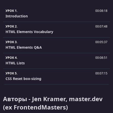
УРОК 1.
00:08:18
Introduction
УРОК 2.
00:07:48
HTML Elements Vocabulary
УРОК 3.
00:05:37
HTML Elements Q&A
УРОК 4.
00:08:51
HTML Lists
УРОК 5.
00:07:15
CSS Reset box-sizing
УРОК 6.
00:01:49
CSS Terminology
Авторы - Jen Kramer, master.dev
УРОК 7.
00:13:31
(ex FrontendMasters)
Class, ID, & Descendant Selectors