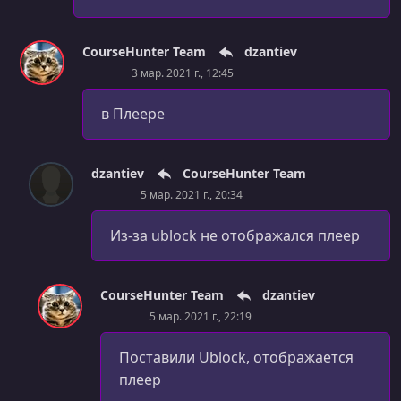
УРОК 30.
00:03:55
Singleton Pattern (Practice)
CourseHunter Team
dzantiev
УРОК 31.
00:00:45
3 мар. 2021 г., 12:45
Builder Pattern (Overview)
в Плеере
УРОК 32.
00:01:06
Builder Pattern (Lecture)
УРОК 33.
00:07:16
dzantiev
CourseHunter Team
Builder Pattern (Practice)
5 мар. 2021 г., 20:34
УРОК 34.
00:00:54
Из-за ublock не отображался плеер
Introduction to Structural Design Patterns
УРОК 35.
00:00:40
CourseHunter Team
dzantiev
Decorator Pattern (Overview)
5 мар. 2021 г., 22:19
УРОК 36.
00:00:53
Decorator Pattern (Lecture)
Поставили Ublock, отображается
плеер
УРОК 37.
00:04:55