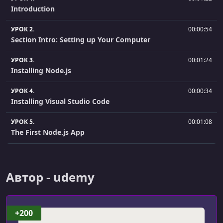
Introduction
УРОК 2.
00:00:54
Section Intro: Setting up Your Computer
УРОК 3.
00:01:24
Installing Node.js
УРОК 4.
00:00:34
Installing Visual Studio Code
УРОК 5.
00:01:08
The First Node.js App
УРОК 6.
00:01:08
Introduction to higher order functions
Автор - udemy
УРОК 7.
00:03:41
forEach()
+200
УРОК 8.
00:02:31