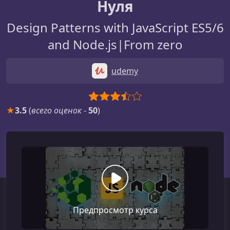
Нуля
Design Patterns with JavaScript ES5/6
and Node.js|From zero
udemy
★
3.5
(
всего оценок
-
50
)
Предпросмотр курса