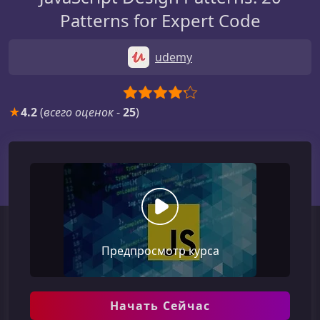
Patterns for Expert Code
udemy
★
4.2
(
всего оценок
-
25
)
Предпросмотр курса
Начать Сейчас