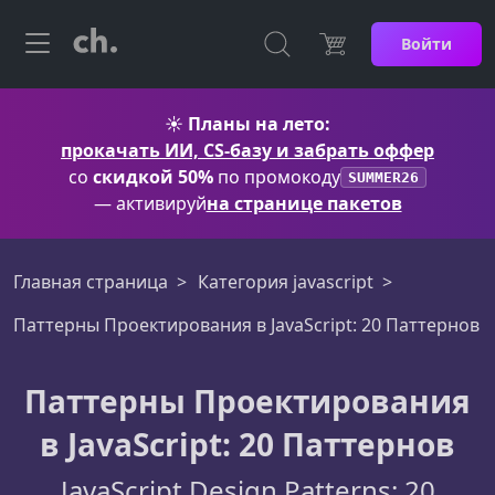
Войти
☀️
Планы на лето:
прокачать ИИ, CS-базу и забрать оффер
со
скидкой 50%
по промокоду
SUMMER26
— активируй
на странице пакетов
Главная страница
Категория javascript
Паттерны Проектирования в JavaScript: 20 Паттернов
Паттерны Проектирования
в JavaScript: 20 Паттернов
JavaScript Design Patterns: 20