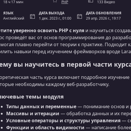
18 ч 17 мин
PHP
133 Видео
ЯЗЫК
ДАТА ВЫХОДА
ДАТА ОБНОВЛЕНИЯ
Английский
1 дек. 2023 г., 01:00
29 апр. 2026 г., 19:17
тите уверенно освоить PHP с нуля
и научиться создав
рс проведёт вас от основ программирования до разраб
могая плавно перейти от теории к практике. Подходит ка
илить навыки перед изучением фреймворков вроде Larav
ему вы научитесь в первой части курс
оретическая часть курса включает подробное изучени
торые необходимы каждому веб‑разработчику.
лючевые темы модуля
Типы данных и переменные
— понимание основ и р
Массивы и итерации
— обработка данных и их пер
Условные операторы и структуры управления
— с
Функции и область видимости
— написание более 