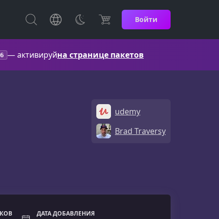
Войти
— активируй
на странице пакетов
6
udemy
Brad Traversy
ОКОВ
ДАТА ДОБАВЛЕНИЯ