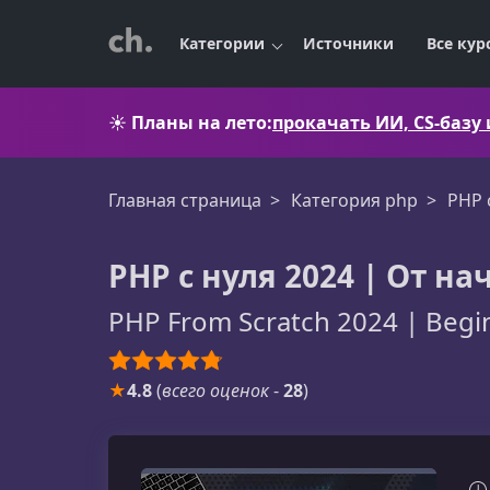
Категории
Источники
Все кур
☀️
Планы на лето:
прокачать ИИ, CS-базу
Главная страница
Категория php
PHP 
PHP с нуля 2024 | От 
PHP From Scratch 2024 | Begi
★
4.8
(
всего оценок
-
28
)