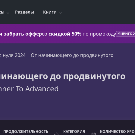
сы
Разделы
Книги
 и забрать оффер
со
скидкой 50%
по промокоду
SUMMER2
с нуля 2024 | От начинающего до продвинутого
начинающего до продвинутого
nner To Advanced
ПРОДОЛЖИТЕЛЬНОСТЬ
КАТЕГОРИЯ
КОЛИЧЕСТВО УР