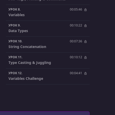
УРОК 8.
00:05:46
Variables
УРОК 9.
00:10:22
Data Types
УРОК 10.
00:07:36
String Concatenation
УРОК 11.
00:10:12
Type Casting & Juggling
УРОК 12.
00:04:41
Variables Challenge
УРОК 13.
00:12:29
Arithmetic Operators & Functions
УРОК 14.
00:06:15
String Functions