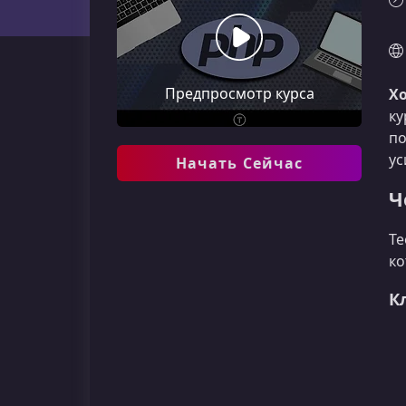
Предпросмотр курса
Хо
ку
по
ус
Начать Сейчас
Ч
Те
ко
К