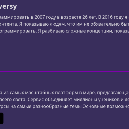
versy
раммировать в 2007 году в возрасте 26 лет. В 2016 году
онтента. Я показываю людям, что им не обязательно бы
ограммировать. Я разбиваю сложные концепции, показыв
биях на основе проектов.
 из самых масштабных платформ в мире, предлагающая
 всего света. Сервис объединяет миллионы учеников и д
урсы на самые разнообразные темы.Основные возможн
ания и дизайна до маркетинга, психологии и личной 
ериалы создаются специалистами из разных стран.Удоб
In
 (Twitter)