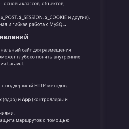
 основы классов, объектов,
 $_POST, $_SESSION, $_COOKIE и другие).
ая и гибкая работа с MySQL.
ъявлений
иональный сайт для размещения
оможет глубоко понять внутренние
я Laravel.
l с поддержкой HTTP‑методов,
k
(ядро) и
App
(контроллеры и
ниями.
 защита маршрутов с помощью