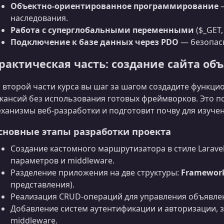
Объектно‑ориентированное программирование
—
наследования.
Работа с суперглобальными переменными
($_GET,
Подключение к базе данных через PDO
— безопасн
рактическая часть: создание сайта об
 второй части курса вы шаг за шагом создадите функц
кансий без использования готовых фреймворков. Это п
ханизмы веб‑разработки и подготовит почву для изучени
сновные этапы разработки проекта
Создание кастомного маршрутизатора в стиле Larave
параметров и middleware.
Разделение приложения на две структуры:
Framewor
представления).
Реализация CRUD‑операций для управления объявле
Добавление систем аутентификации и авторизации,
middleware.