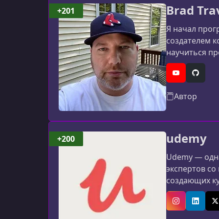
Brad Tra
+201
Я начал прог
создателем к
научиться пр
учебных посо
YouTube
GitHub
Автор
udemy
+200
Udemy — одна
экспертов со
создающих к
программиров
авторов: мат
Instagram
Linked
X