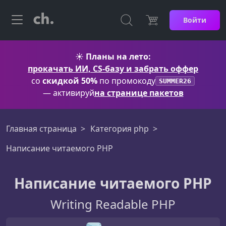
Войти
☀️
Планы на лето:
прокачать ИИ, CS-базу и забрать оффер
со
скидкой 50%
по промокоду
SUMMER26
— активируй
на странице пакетов
Главная страница
Категория php
Написание читаемого PHP
Написание читаемого PHP
Writing Readable PHP