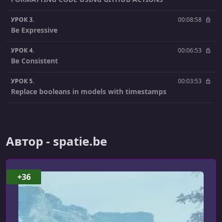
УРОК 3.
00:08:58
Be Expressive
УРОК 4.
00:06:53
Be Consistent
УРОК 5.
00:03:53
Replace booleans in models with timestamps
УРОК 6.
00:06:31
Avoid using else
Автор - spatie.be
УРОК 7.
00:10:51
Refactoring complex conditionals
УРОК 8.
00:05:41
+36
Make sure boolean parameters are readable
УРОК 9.
00:11:22
Using custom exceptions