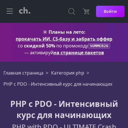
Войти
☀️
Планы на лето:
прокачать ИИ, CS-базу и забрать оффер
со
скидкой 50%
по промокоду
SUMMER26
— активируй
на странице пакетов
Главная страница
Категория php
PHP с PDO - Интенсивный курс для начинающих
PHP с PDO - Интенсивный
курс для начинающих
PHP with PDO - ULTIMATE Crash