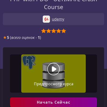
Course
udemy
★
5
(
всего оценок
-
1
)
Предпросмотр курса
Начать Сейчас