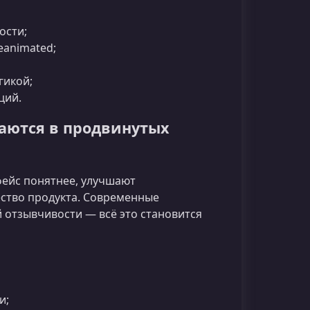
ости;
eanimated;
гикой;
ций.
аются в продвинутых
фейс понятнее, улучшают
ство продукта. Современные
 отзывчивости — всё это становится
и;