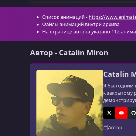
Список анимаций -
https://www.animat
Файлы анимаций внутри архива
На странице автора указано 112 анима
Автор - Catalin Miron
Catalin 
Я был одним 
к закрытому 
демонстриру
X (Twitter)
YouTub
G
Автор