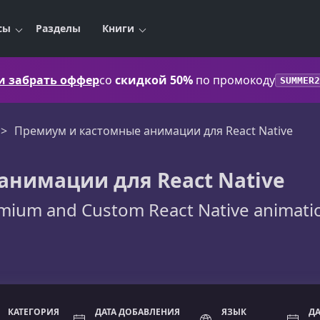
сы
Разделы
Книги
 и забрать оффер
со
скидкой 50%
по промокоду
SUMMER2
Премиум и кастомные анимации для React Native
анимации для React Native
mium and Custom React Native animati
КАТЕГОРИЯ
ДАТА ДОБАВЛЕНИЯ
ЯЗЫК
Д