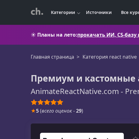
Категории
Источники
Все кур
☀️
Планы на лето:
прокачать ИИ, CS-базу
Главная страница
Категория react native
Премиум и кастомные 
AnimateReactNative.com - Pre
★
5
(
всего оценок
-
29
)