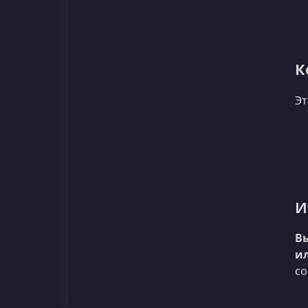
К
Эт
И
В
и
со