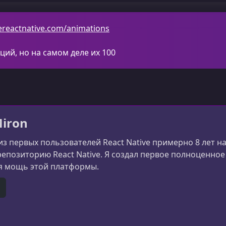
ereactnative.com/animations
ций, но на самом деле их 100
Miron
из первых пользователей React Native примерно 8 лет на
репозиторию React Native. Я создал первое полноценное 
я мощь этой платформы.
e
itHub