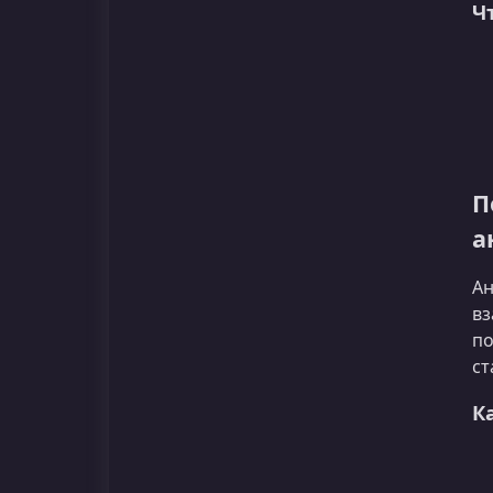
Ч
П
а
Ан
вз
по
ст
К