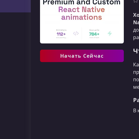
Х
Na
до
ра
Ч
Начать Сейчас
Ка
пр
по
ме
Р
В 