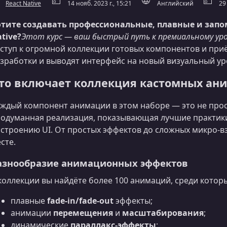
React Native
14 нояб. 2023 г., 15:21
Английский
29
отите создавать профессиональные, плавные и зап
tive?
Этот курс — ваш быстрый путь к премиальному ур
ступ к огромной коллекции готовых компонентов и при
зработки и выводят интерфейс на новый визуальный ур
то включает коллекция кастомных ан
ждый компонент анимации в этом наборе — это не прос
одуманная реализация, показывающая лучшие практики 
строению UI. От простых эффектов до сложных микро-в
сте.
азнообразие анимационных эффектов
коллекции вы найдёте более 100 анимаций, среди котор
плавные
fade-in/fade-out
эффекты;
анимации
перемещения
и
масштабирования
;
динамические
параллакс-эффекты
;