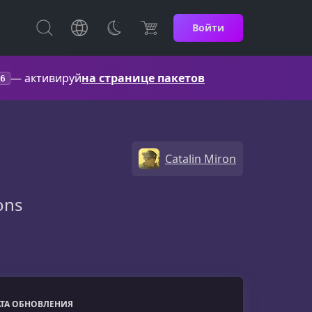
Войти
— активируй
на странице пакетов
6
Catalin Miron
ons
АТА ОБНОВЛЕНИЯ