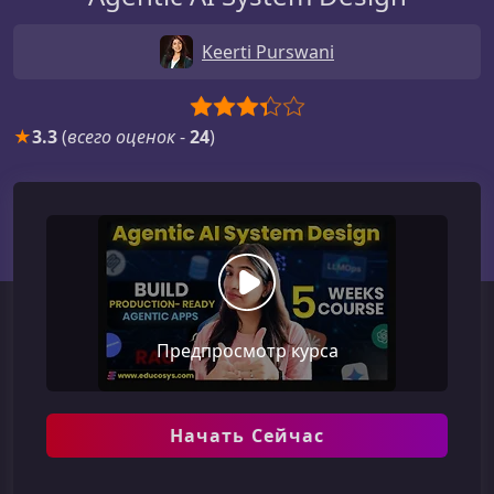
Keerti Purswani
★
3.3
(
всего оценок
-
24
)
Предпросмотр курса
Начать Сейчас