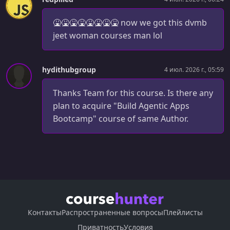
🤮🤮🤮🤮🤮🤮🤮🤮 now we got this dvmb
jeet woman courses man lol
hydithubgroup
4 июл. 2026 г., 05:59
Thanks Team for this course. Is there any
plan to acquire "Build Agentic Apps
Bootcamp" course of same Author.
Контакты
Распространенные вопросы
Плейлисты
Приватность
Условия