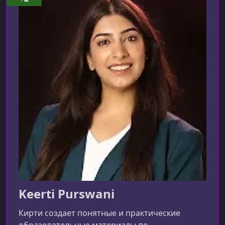
Day 11 - Claude Code Design & Implementation
УРОК 12.
01:05:57
Day 12 - Project Dicussions, Reindexing
УРОК 13.
02:11:45
Day 13 - Semantic Caching, Langfuse, Scaling RAG,
Sharding, Multi Tenancy
УРОК 14.
02:28:45
Day 14 - Interview Quess, LLMOps
УРОК 15.
02:10:37
Day 15 - Project Demos, Interview Discussion
Keerti Purswani
Кирти создает понятные и практические