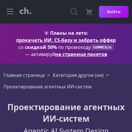
Войти
☀️
Планы на лето:
прокачать ИИ, CS-базу и забрать оффер
со
скидкой 50%
по промокоду
SUMMER26
— активируй
на странице пакетов
Главная страница
Категория другое (ии)
Проектирование агентных ИИ-систем
Проектирование агентных
ИИ-систем
Agentic AI System Design