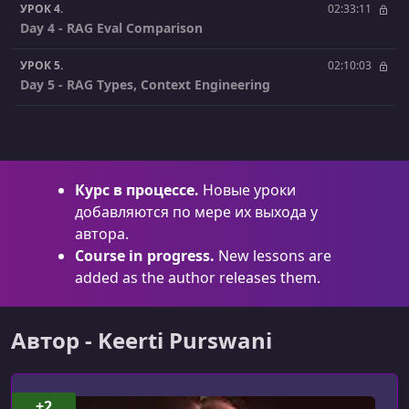
УРОК 4.
02:33:11
Day 4 - RAG Eval Comparison
УРОК 5.
02:10:03
Day 5 - RAG Types, Context Engineering
УРОК 6.
02:34:43
Day 6 - Memory
УРОК 7.
02:27:11
Курс в процессе.
Новые уроки
Day 7 - Claude Code Project
добавляются по мере их выхода у
автора.
УРОК 8.
02:21:49
Day 8 - Project, MCP
Course in progress.
New lessons are
added as the author releases them.
УРОК 9.
02:25:01
Day 9 - MCP, Skills, Intro to Long Running Tasks
Автор - Keerti Purswani
УРОК 10.
02:17:08
Day 10 - Safety, Long Running Tasks
+2
УРОК 11.
02:25:20