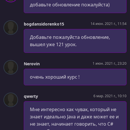
Упаковка и разупаковка (boxing \ unboxing)
добавьте обновление пожалуйста)
УРОК 69.
00:12:22
Конструкторы
bogdansidorenko15
14 июн. 2021 г., 11:54
УРОК 70.
00:10:01
Константы: модификаторы const и readonly
Добавьте пожалуйста обновление,
вышел уже 121 урок.
УРОК 71.
00:21:25
Наследование
Nerovin
1 июн. 2021 г., 23:20
УРОК 72.
00:18:36
Полиморфизм
очень хороший курс !
УРОК 73.
00:09:39
Stream и наследование
qwerty
6 мар. 2021 г., 10:10
УРОК 74.
00:24:09
Интерфейсы
Мне интересно как чувак, который не
знает идеально Java и даже может ее и
УРОК 75.
00:10:57
не знает, начинает говорить, что C#
Методы-расширения (extension methods)