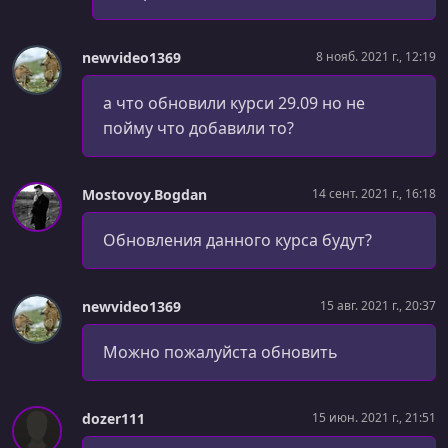
УРОК 62.
00:09:42
newvideo1369
8 нояб. 2021 г., 12:19
Опциональные параметры
УРОК 63.
а что обновили курси 29.09 но не
00:09:36
Ссылочные типы и типы-значения
пойму что добавили то?
УРОК 64.
00:06:08
Стек и куча
Mostovoy.Bogdan
14 сент. 2021 г., 16:18
УРОК 65.
00:10:30
Обновления данного курса будут?
Структуры, содержащие ссылочные типы
УРОК 66.
00:07:56
newvideo1369
15 авг. 2021 г., 20:37
Передача ссылочных типов и типов-значений как
аргументов
Можно пожалуйста обновить
УРОК 67.
00:08:43
NullReferenceException и Nullable-структуры
dozer111
15 июн. 2021 г., 21:51
УРОК 68.
00:11:08