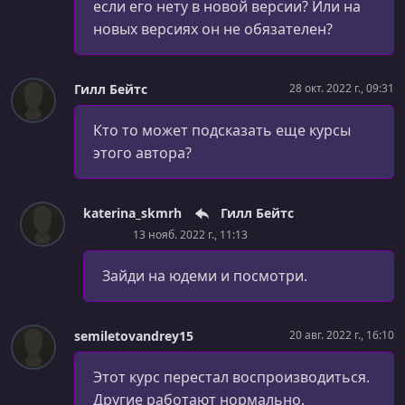
если его нету в новой версии? Или на
УРОК 40.
00:05:38
новых версиях он не обязателен?
ДЗ "Вычисление среднего" - Решение
УРОК 41.
00:04:07
Гилл Бейтс
28 окт. 2022 г., 09:31
ДЗ "Вычисление факториала" - Решение
Кто то может подсказать еще курсы
УРОК 42.
00:04:37
ДЗ "3 попытки на аутентификацию" - Решение
этого автора?
УРОК 43.
00:12:52
Класс Array
katerina_skmrh
Гилл Бейтс
13 нояб. 2022 г., 11:13
УРОК 44.
00:11:13
Коллекция List
Зайди на юдеми и посмотри.
УРОК 45.
00:15:59
Коллекция Dictionary
semiletovandrey15
20 авг. 2022 г., 16:10
УРОК 46.
00:11:35
Stack и Queue (стек и очередь)
Этот курс перестал воспроизводиться.
Другие работают нормально.