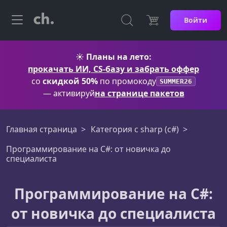
Войти
☀️
Планы на лето:
прокачать ИИ, CS-базу и забрать оффер
со
скидкой 50%
по промокоду
SUMMER26
— активируй
на странице пакетов
Главная страница
Категория c sharp (c#)
Программирование на C#: от новичка до
специалиста
Программирование на C#:
от новичка до специалиста