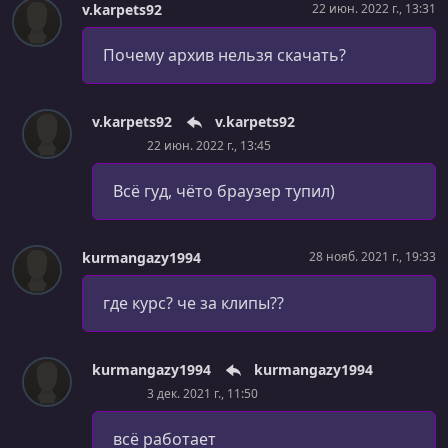
v.karpets92
22 июн. 2022 г., 13:31
Как устроены свойства. Автосвойства
УРОК 55.
Почему архив нельзя скачать?
00:13:25
Перегрузка методов
УРОК 56.
00:11:55
v.karpets92
v.karpets92
ДЗ "Парсинг римских чисел" - Решение
22 июн. 2022 г., 13:45
УРОК 57.
00:03:07
Всё гуд, чёто браузер тупил)
ДЗ "перегрузка" - Решение
УРОК 58.
00:05:59
kurmangazy1994
28 нояб. 2021 г., 19:33
Ключевое слово params
УРОК 59.
где курс? че за клипы??
00:04:35
Именованные аргументы
УРОК 60.
00:10:18
kurmangazy1994
kurmangazy1994
Выходные out-параметры
3 дек. 2021 г., 11:50
УРОК 61.
00:10:26
всё работает
Модификатор static