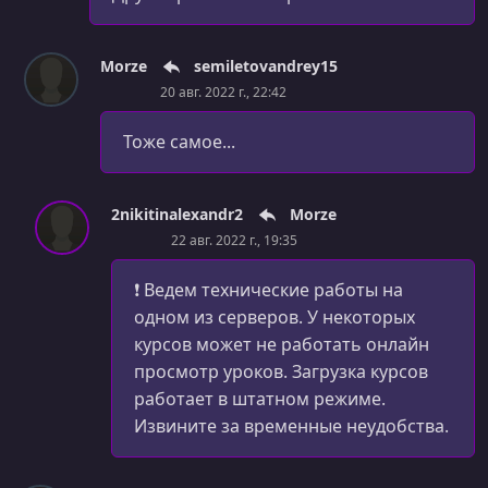
УРОК 47.
00:05:39
Многомерные массивы
Morze
semiletovandrey15
УРОК 48.
00:05:02
20 авг. 2022 г., 22:42
Зубчатые массивы
Тоже самое...
УРОК 49.
00:06:06
Массивы с настраиваемой индексацией
УРОК 50.
00:08:51
2nikitinalexandr2
Morze
Создаём свой первый класс
22 авг. 2022 г., 19:35
УРОК 51.
00:11:19
❗ Ведем технические работы на
Модификаторы доступа
одном из серверов. У некоторых
курсов может не работать онлайн
УРОК 52.
00:06:04
Проблемы с публичным доступом
просмотр уроков. Загрузка курсов
работает в штатном режиме.
УРОК 53.
00:05:35
Извините за временные неудобства.
Введение в свойства
УРОК 54.
00:07:03