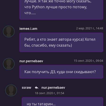
лучше. Я так же точно могу сказать,
что Python лучше просто потому,
УРОК 76.
00:15:52
Отношение "is a" при наследовании. Проблема
что.....
представителя.
УРОК 77.
00:14:12
iemee.i.am
2 мар. 2021 г., 14:48
Перечисления
Ребят, а кто знает автора курса) Хотел
УРОК 78.
00:19:05
бы, спасибо, ему сказать)
Пишем Stack основанный на object
УРОК 79.
00:06:14
Делаем Stack обобщённым
nur.pernebaev
15 сент. 2020 г., 09:04
УРОК 80.
00:22:33
Как получить ДЗ, куда они скидывают?
foreach и IEnumerable
УРОК 81.
00:09:28
ssraw
nur.pernebaev
Ленивое вычисление и yield
18 сент. 2020 г., 01:54
УРОК 82.
00:31:33
ну ты татарин...
Управление памятью и сборка мусора