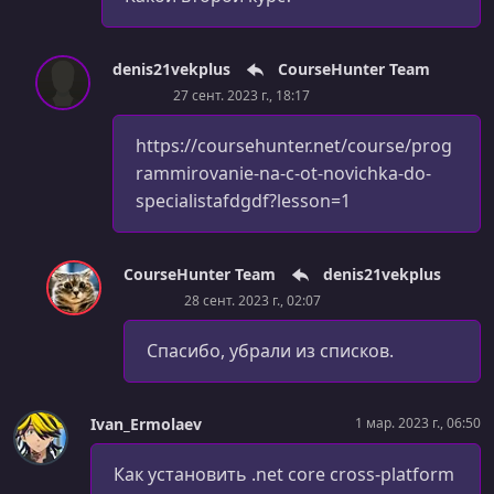
УРОК 33.
00:08:56
Циклы for и foreach
denis21vekplus
CourseHunter Team
27 сент. 2023 г., 18:17
УРОК 34.
00:10:06
Вложенный цикл for
https://coursehunter.net/course/prog
rammirovanie-na-c-ot-novichka-do-
УРОК 35.
00:06:58
Циклы while и do while
specialistafdgdf?lesson=1
УРОК 36.
00:12:17
Управление циклом: break и continue
CourseHunter Team
denis21vekplus
28 сент. 2023 г., 02:07
УРОК 37.
00:08:42
Условия через switch\case
Спасибо, убрали из списков.
УРОК 38.
00:11:55
Отладка: основы основ
Ivan_Ermolaev
1 мар. 2023 г., 06:50
УРОК 39.
00:05:30
ДЗ "Числа Фибоначчи" - Решение
Как установить .net core cross-platform