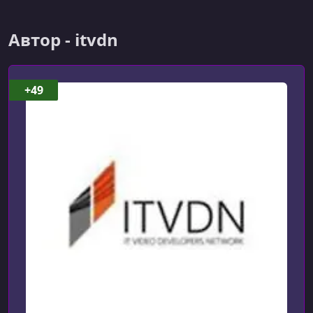
УРОК 6.
00:09:34
Интерфейс IList
Автор - itvdn
УРОК 7.
00:06:32
Коллекция ArrayList
+49
УРОК 8.
00:04:28
Коллекция Queue
УРОК 9.
00:04:12
Коллекция Stack
УРОК 10.
00:06:49
Коллекция HashTable
УРОК 11.
00:06:53
Коллекция SortedList
УРОК 12.
00:07:06
Словари OrderedDictionary, ListDictionary,
HybridDictionary