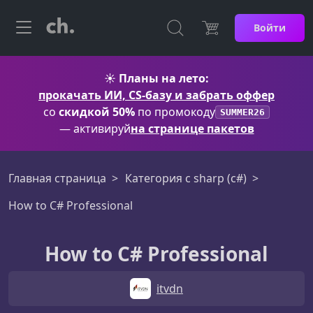
Войти
☀️
Планы на лето:
прокачать ИИ, CS-базу и забрать оффер
со
скидкой 50%
по промокоду
SUMMER26
— активируй
на странице пакетов
Главная страница
Категория c sharp (c#)
How to C# Professional
How to C# Professional
itvdn