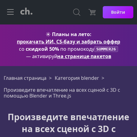
Войти
☀️
Планы на лето:
прокачать ИИ, CS-базу и забрать оффер
со
скидкой 50%
по промокоду
SUMMER26
— активируй
на странице пакетов
Главная страница
Категория blender
Произведите впечатление на всех сценой с 3D с
помощью Blender и Three.js
Произведите впечатление
на всех сценой с 3D с