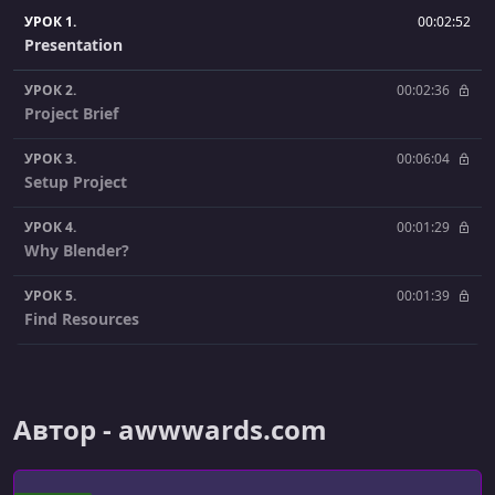
УРОК 1.
00:02:52
Presentation
УРОК 2.
00:02:36
Project Brief
УРОК 3.
00:06:04
Setup Project
УРОК 4.
00:01:29
Why Blender?
УРОК 5.
00:01:39
Find Resources
УРОК 6.
00:12:22
Blender edit Skull
Автор - awwwards.com
УРОК 7.
00:07:02
Blender edit Horse