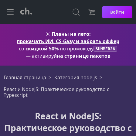
Войти
☀️
Планы на лето:
прокачать ИИ, CS-базу и забрать оффер
со
скидкой 50%
по промокоду
SUMMER26
— активируй
на странице пакетов
Главная страница
Категория node.js
React и NodeJS: Практическое руководство с
Typescript
React и NodeJS:
Практическое руководство с