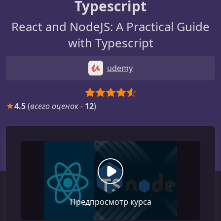
Typescript
React and NodeJS: A Practical Guide
with Typescript
udemy
★
4.5
(
всего оценок
-
12
)
Предпросмотр курса