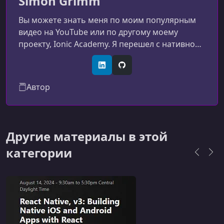
Simon Grimm
Вы можете знать меня по моим популярным
видео на YouTube или по другому моему
проекту, Ionic Academy. Я перешел с нативной
разработки iOS на кроссплатформенную
разработку приложений 9 лет назад и ни разу
LinkedIn
GitHub
не пожалел об этом. Разрабатывать быстрее,
Автор
охватывать больше платформ и получать
больше удовольствия! Я буду вашим гидом в
этом путешествии и с радостью поделюсь
всеми советами и хитростями, которые я узнал
Другие материалы в этой
за эти годы, чтобы вы также уверенно со
категории