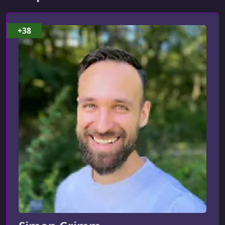
Custom Map Style
УРОК 8.
00:03:03
+38
Display Circle, Polygon & Polyline
УРОК 9.
00:08:08
Displaying Marker and Callout
УРОК 10.
00:02:32
Clustering Marker
УРОК 11.
00:06:18
Configure Google SDK for iOS & Android