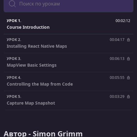
УРОК 1.
00:02:12
Course Introduction
УРОК 2.
00:04:17
Installing React Native Maps
УРОК 3.
00:06:13
MapView Basic Settings
УРОК 4.
00:05:55
Controlling the Map from Code
УРОК 5.
00:03:29
Capture Map Snapshot
УРОК 6.
00:08:22
Using Google Places Autocomplete
Автор - Simon Grimm
УРОК 7.
00:02:26