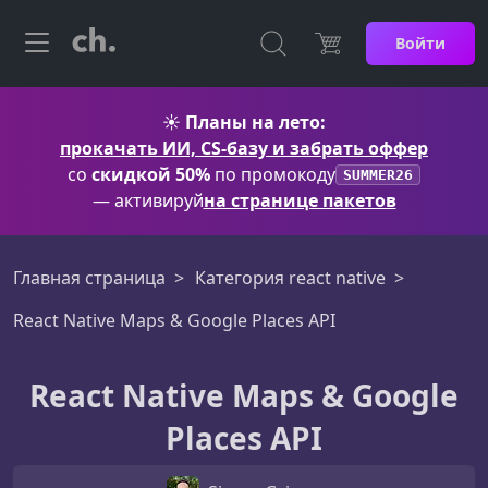
Войти
☀️
Планы на лето:
прокачать ИИ, CS-базу и забрать оффер
со
скидкой 50%
по промокоду
SUMMER26
— активируй
на странице пакетов
Главная страница
Категория react native
React Native Maps & Google Places API
React Native Maps & Google
Places API