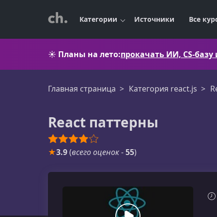
Категории
Источники
Все кур
☀️
Планы на лето:
прокачать ИИ, CS-базу
Главная страница
Категория react.js
R
React паттерны
★
3.9
(
всего оценок
-
55
)