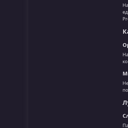
На
ед
Pr
К
О
На
к
М
Не
по
Л
С
Па