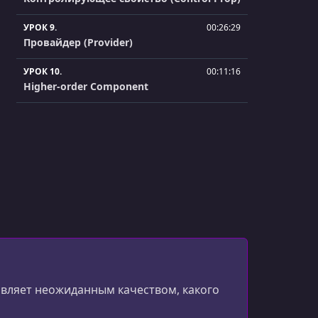
УРОК 9.
00:26:29
Провайдер (Provider)
УРОК 10.
00:11:16
Higher-order Component
дивляет неожиданным качеством, какого