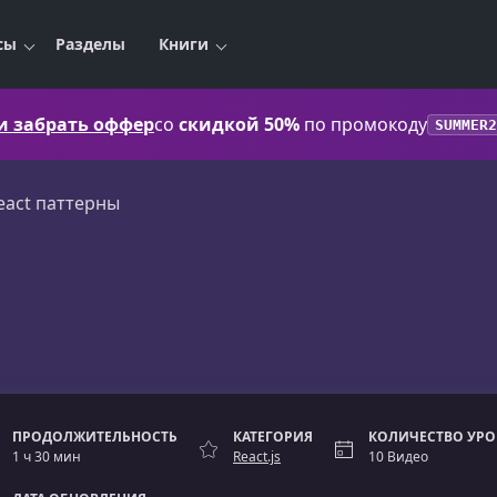
сы
Разделы
Книги
 и забрать оффер
со
скидкой 50%
по промокоду
SUMMER2
eact паттерны
ПРОДОЛЖИТЕЛЬНОСТЬ
КАТЕГОРИЯ
КОЛИЧЕСТВО УР
1 ч 30 мин
React.js
10 Видео