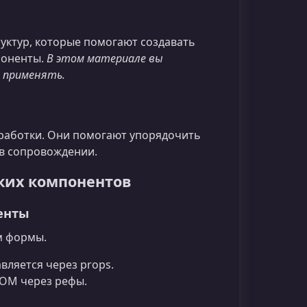
уктур, которые помогают создавать
поненты.
В этом материале вы
х применять.
работки. Они помогают упорядочить
 в сопровождении.
ких компонентов
енты
м формы.
вляется через props.
OM через рефы.