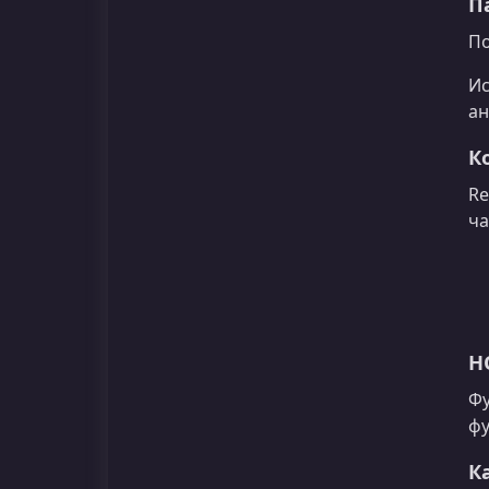
П
По
Ис
ан
К
Re
ча
H
Фу
фу
К