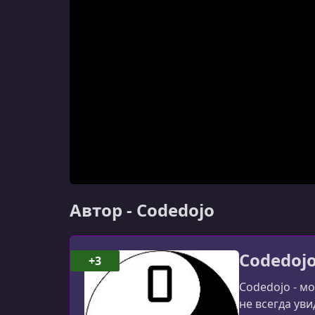
Автор - Codedojo
Codedoj
+3
Codedojo - м
не всегда уви