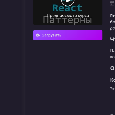
Предпросмотр курса
Re
бо
ра
Загрузить
Ч
Па
ко
О
К
Эт