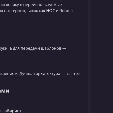
ти логику в переиспользуемые
х паттернов, таких как HOC и Render
хуки, а для передачи шаблонов —
ешением. Лучшая архитектура — та, что
ами
в лабиринт.