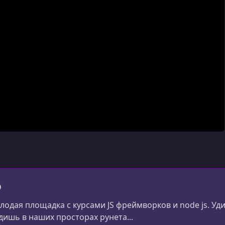
o
олодая площадка с курсами JS фреймворков и node js. У
дишь в наших просторах рунета...