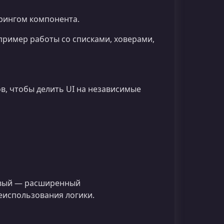
ерингом компонента.
пример работы со списками, ховерами,
в, чтобы делить UI на независимые
овый — расширенный
еиспользования логики.