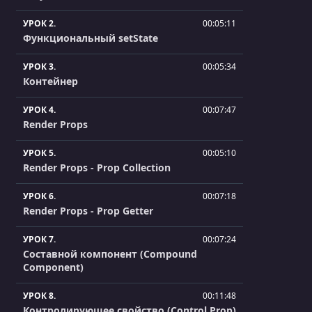
УРОК 2.
00:05:11
Функциональный setState
УРОК 3.
00:05:34
Контейнер
УРОК 4.
00:07:47
Render Props
УРОК 5.
00:05:10
Render Props - Prop Collection
УРОК 6.
00:07:18
Render Props - Prop Getter
УРОК 7.
00:07:24
Составной компонент (Compound
Component)
УРОК 8.
00:11:48
Контролирующее свойство (Control Prop)