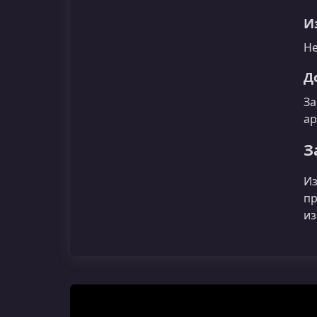
И
Не
Д
За
ар
З
Из
пр
из