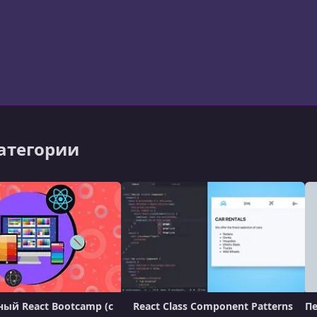
категории
ый React Bootcamp (с
React Class Component Patterns
Пе