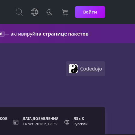
Войти
— активируй
на странице пакетов
6
Codedojo
ОКОВ
ДАТА ДОБАВЛЕНИЯ
ЯЗЫК
14 окт. 2018 г., 08:59
Русский