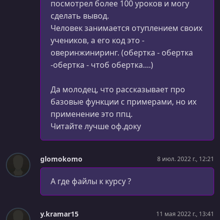
посмотрел более 100 уроков и могу
сделать вывод.
УРОК 63.
00:06:00
Человек занимается отуплением своих
Методы жизненного цикла
учеников, а его код это -
УРОК 64.
00:02:39
оверинжиниринг. (обертка - обертка
componentDidMount()
-обертка - чтоб обертка....)
УРОК 65.
00:08:03
Да молодец, что рассказывает про
Используем на практике componentDidMount()
базовые функции с примерами, но их
УРОК 66.
00:02:08
применение это ппц.
componentDidUpdate()
Читайте лучше оф.доку
УРОК 67.
00:07:51
Используем на практике componentDidUpdate()
glomokomo
8 июл. 2022 г., 12:21
УРОК 68.
00:02:20
А где файлы к курсу ?
componentWillUnmount()
УРОК 69.
00:10:41
componentDidCatch()
y.kramar15
11 мая 2022 г., 13:41