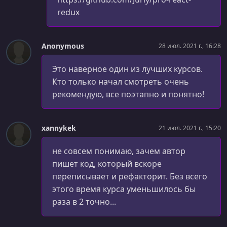
УРОК 127.
00:04:28
redux
mapDispatchToProps в виде объекта
УРОК 128.
00:02:30
Anonymous
28 июл. 2021 г., 16:28
Наш следующий проект
Это наверное один из лучших курсов.
УРОК 129.
00:03:35
Инициализация проекта
Кто только начал смотреть очень
рекомендую, все поэтапно и понятно!
УРОК 130.
00:05:29
Структура react+redux проекта
xannykek
21 июл. 2021 г., 15:20
УРОК 131.
00:09:34
Вспомогательные компоненты
не совсем понимаю, зачем автор
пишет код, который вскоре
УРОК 132.
00:06:44
Redux компоненты
переписывает и рефакторит. Без всего
этого время курса уменьшилось бы
УРОК 133.
00:08:01
раза в 2 точно...
Каркасc React-Redux приложения
УРОК 134.
00:10:58