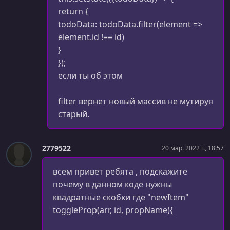
Использование HOC для работы с контекстом
return {
todoData: todoData.filter(element =>
УРОК 85.
00:12:26
element.id !== id)
Трансформация props в компонентах высшего
}
порядка
});
УРОК 86.
00:12:53
если ты об этом
Обновление контекста
filter вернет новый массив не мутируя
УРОК 87.
00:10:20
старый.
Рефакторинг: делаем код чище
УРОК 88.
00:07:36
Рефакторинг компонентов высшего порядка
2779522
20 мар. 2022 г., 18:57
(опциональный урок)
всем привет ребята , подскажите
УРОК 89.
00:11:24
почему в данном коде нужны
Функция compose() (опциональный урок))
квадратные скобки где "newItem"
toggleProp(arr, id, propName){
УРОК 90.
00:06:14
Свойство defaultProps