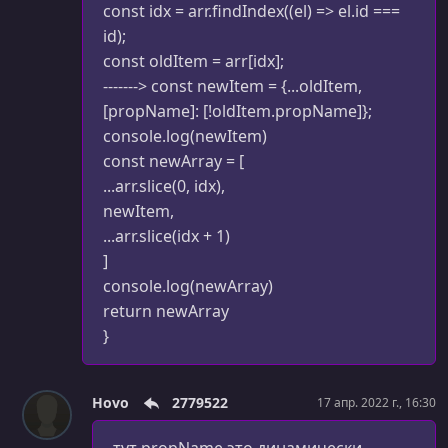
const idx = arr.findIndex((el) => el.id ===
УРОК 91.
00:05:00
id);
Свойство propTypes
const oldItem = arr[idx];
УРОК 92.
-------> const newItem = {...oldItem,
00:03:58
NPM - установка дополнительных пакетов
[propName]: [!oldItem.propName]};
console.log(newItem)
УРОК 93.
00:07:28
const newArray = [
Библиотеки prop-types
...arr.slice(0, idx),
УРОК 94.
00:06:57
newItem,
Что такое React Hooks (хуки)
...arr.slice(idx + 1)
]
УРОК 95.
00:02:29
console.log(newArray)
Новый проект
return newArray
УРОК 96.
00:11:15
}
useState()
УРОК 97.
00:02:51
Hovo
2779522
17 апр. 2022 г., 16:30
useContext()