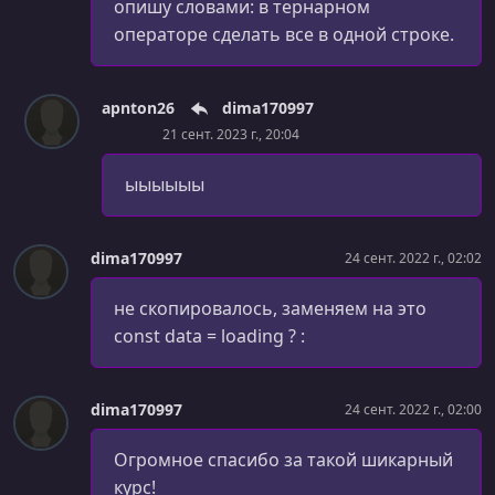
опишу словами: в тернарном
УРОК 48.
00:13:08
Реализуем фильтры
операторе сделать все в одной строке.
УРОК 49.
00:03:03
Каким будет наш следующий проект
apnton26
dima170997
21 сент. 2023 г., 20:04
УРОК 50.
00:05:16
Создаём пустой проект
ыыыыыы
УРОК 51.
00:03:28
Выбор HTTP API для браузера
dima170997
24 сент. 2022 г., 02:02
УРОК 52.
00:05:51
Как работает Fetch API
не скопировалось, заменяем на это
const data = loading ? :
УРОК 53.
00:04:16
Обработка ошибок в Fetch API
dima170997
24 сент. 2022 г., 02:00
УРОК 54.
00:07:21
Создаём клиент для API
Огромное спасибо за такой шикарный
курс!
УРОК 55.
00:06:51