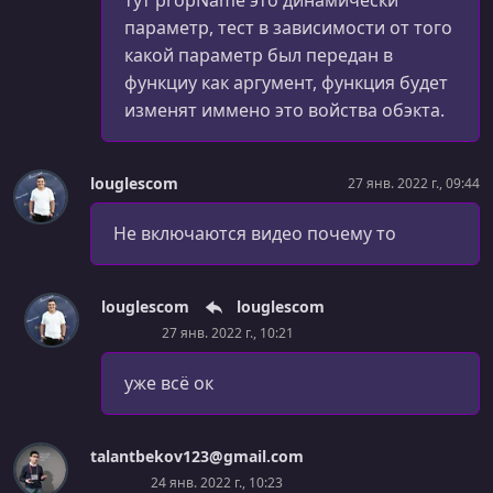
тут propName это динамически
УРОК 98.
00:11:04
параметр, тест в зависимости от того
useEffect()
какой параметр был передан в
УРОК 99.
00:09:33
функциу как аргумент, функция будет
useEffect() - упражнения
изменят иммено это войства обэкта.
УРОК 100.
00:07:32
Использование useEffect() для загрузки данных
louglescom
27 янв. 2022 г., 09:44
УРОК 101.
00:02:28
Не включаются видео почему то
Создание собственных хуков
УРОК 102.
00:17:51
useCallback() и useMemo()
louglescom
louglescom
27 янв. 2022 г., 10:21
УРОК 103.
00:03:50
Правила и ограничения хуков
уже всё ок
УРОК 104.
00:04:55
Что такое роутинг
talantbekov123@gmail.com
24 янв. 2022 г., 10:23
УРОК 105.
00:04:54