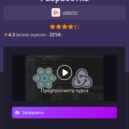
udemy
★
4.3
(
всего оценок
-
2214
)
Предпросмотр курса
Загрузить