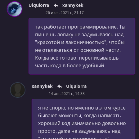
Ulquiorra
xannykek
Роутинг
26 июл. 2021 г., 21:17
УРОК 135.
00:04:38
Чтение данных из Redux Store
так работает программирование. Ты
пишешь логику не задумываясь над
УРОК 136.
00:12:04
"красотой и лаконичностью", чтобы
Отправка действий в Redux Store (action dispatch)
не отвлекаться от основной части.
Когда всё готово, переписываешь
УРОК 137.
00:09:38
Стили (опциональное видео)
часть кода в более удобный
УРОК 138.
00:07:49
Работа с асинхронными данными
xannykek
Ulquiorra
14 авг. 2021 г., 14:33
УРОК 139.
00:07:02
Отличия setState() и reducer
я не спорю, но именно в этом курсе
бывают моменты, когда написать
УРОК 140.
00:07:45
Обработка ошибок
хороший код изначально довольно
просто, даже не задумываясь над
УРОК 141.
00:07:07
"красотой и лаконичностью"