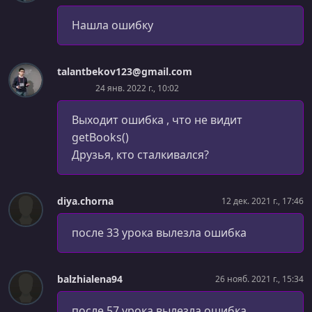
Основы react-router
Нашла ошибку
УРОК 106.
00:03:01
Link
talantbekov123@gmail.com
УРОК 107.
00:05:30
24 янв. 2022 г., 10:02
Как работает Route
Выходит ошибка , что не видит
УРОК 108.
00:07:06
getBooks()
Динамические пути
Друзья, кто сталкивался?
УРОК 109.
00:06:35
withRouter
diya.chorna
12 дек. 2021 г., 17:46
УРОК 110.
00:04:59
Относительные пути
после 33 урока вылезла ошибка
УРОК 111.
00:08:04
Опциональные параметры
balzhialena94
26 нояб. 2021 г., 15:34
УРОК 112.
00:11:13
после 57 урока вылезла ошибка