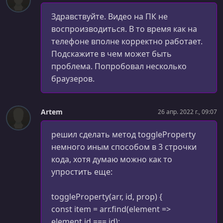
УРОК 70.
00:09:11
Здравствуйте. Видео на ПК не
Используем componentDidCatch() на практике
воспроизводиться. В то время как на
телефоне вполне корректно работает.
УРОК 71.
00:04:07
Подскажите в чем может быть
Паттерны React - введение
проблема. Попробовал несколько
УРОК 72.
00:09:22
браузеров.
Использование функций
УРОК 73.
00:07:15
Artem
26 апр. 2022 г., 09:07
Render-функции
решил сделать метод toggleProperty
УРОК 74.
00:06:56
немного иным способом в 3 строчки
Свойства-элементы
кода, хотя думаю можно как то
УРОК 75.
00:08:45
упростить еще:
Children
toggleProperty(arr, id, prop) {
УРОК 76.
00:09:16
Практика - рефакторинг компонента
const item = arr.find(element =>
element.id === id);