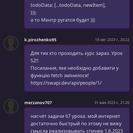
УРОК 34.
todoData: [...todoData, newItem],
00:08:00
Компоненты-классы
}));
а то Ментр ругатся будет )))
УРОК 35.
00:11:37
Обработка событий
k.pirozhenko95
18 авг. 2023 г., 20:22
УРОК 36.
00:05:36
State - состояние React компонента
Для тих хто проходить курс зараз. Урок
УРОК 37.
00:04:32
52!!
Как работает setState()
Посилання, яке необхідно добавити у
функцію fetch змінилося!
УРОК 38.
00:05:26
https://swapi.dev/api/people/1/
Обновление состояние, зависящее от предыдущего
состояния
УРОК 39.
00:07:43
merzanov707
31 мая 2023 г., 21:20
Собственные события
насчёт задачи 67 урока. мой интернет
УРОК 40.
00:11:38
достаточно быстрый по этому не вижу
setState() - удаление элемента
смысла реализовывать спинер 1.6.2023