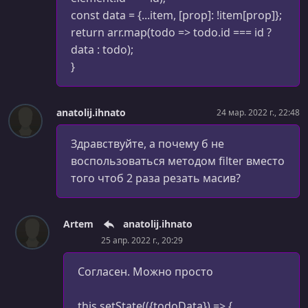
УРОК 77.
00:09:43
const data = {...item, [prop]: !item[prop]};
Работа с props.children
return arr.map(todo => todo.id === id ?
data : todo);
УРОК 78.
00:05:17
Клонирование элементов
}
УРОК 79.
00:12:51
Компоненты высшего порядка (HOC)
anatolij.ihnato
24 мар. 2022 г., 22:48
УРОК 80.
00:12:11
Здравствуйте, а почему б не
Рефакторинг компонентов
воспользоваться методом filter вместо
того чтоб 2 раза резать масив?
УРОК 81.
00:08:32
Композиция компонентов высшего порядка
УРОК 82.
00:06:34
Artem
anatolij.ihnato
Контекст
25 апр. 2022 г., 20:29
УРОК 83.
00:09:47
Согласен. Можно просто
Использование Context API
this.setState(({todoData}) => {
УРОК 84.
00:07:04