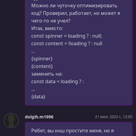
Создаём компоненты StarDB
Можно ли чуточку оптимизировать
код? Проверил, работает, но может я
УРОК 56.
00:09:48
чего-то не учел?
Компонент, который получает данные из API
Итак, вместо:
УРОК 57.
const spinner = loading ? : null;
00:11:28
Трансформация данных API
const content = !loading ? : null
...
УРОК 58.
00:04:21
{spinner}
Создаём индикатор загрузки
{content}
УРОК 59.
00:08:39
заменить на:
Логика индикатора загрузки
const data = loading ? :
...
УРОК 60.
00:08:59
{data}
Обработка ошибок сети в компоненте
УРОК 61.
00:05:25
Работа с API - выводы
dolgih.m1996
21 июл. 2022 г., 12:05
УРОК 62.
00:07:07
Ребят, вы кнш простите меня, но я
Зачем компонентам "жизненный цикл"?