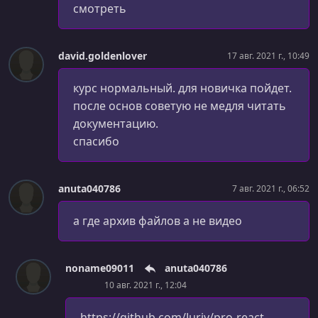
смотреть
УРОК 120.
00:03:43
Действия с параметрами
david.goldenlover
17 авг. 2021 г., 10:49
УРОК 121.
00:03:43
Action Creator
курс нормальный. для новичка пойдет.
после основ советую не медля читать
УРОК 122.
00:01:59
Структура проекта
документацию.
спасибо
УРОК 123.
00:08:50
bindActionCreators()
anuta040786
7 авг. 2021 г., 06:52
УРОК 124.
00:08:48
Использование React и Redux
а где архив файлов а не видео
УРОК 125.
00:11:03
react-redux и функция connect()
noname09011
anuta040786
УРОК 126.
00:08:06
10 авг. 2021 г., 12:04
Функция mapDispatchToProps()
https://github.com/Juriy/pro-react-