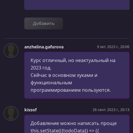
УРОК 27.
00:04:20
Упражнение - Code Review 1
Добавить
УРОК 28.
00:08:52
Структура React проекта (часть 1)
УРОК 29.
00:07:22
anzhelina.gafurova
9 окт. 2023 г., 20:06
Props - свойства компонентов
Курс отличный, но неактуальный на
УРОК 30.
00:10:32
2023 год.
Массивы, как свойства компонентов
Сейчас в основном хуками и
функциональным
УРОК 31.
00:10:50
Коллекции и ключи
программированием пользуются.
УРОК 32.
00:14:37
Как импортировать css
kissof
26 сент. 2023 г., 20:13
УРОК 33.
00:08:10
Добавление можно написать проще
Структура React проекта - часть 2
this.setState(({todoData}) => ({