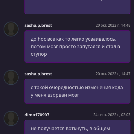
УРОК 41.
00:14:42
setState() - добавление элемента
УРОК 42.
00:07:57
sasha.p.brest
20 окт. 2022 г., 14:48
Данные в React приложении
до hoc все как то легко усваивалось,
УРОК 43.
00:15:46
потом мозг просто запутался и стал в
setState() - редактирование элементов
ступор
УРОК 44.
00:09:31
Работа с формами
sasha.p.brest
20 окт. 2022 г., 14:47
УРОК 45.
00:04:12
Контролируемые компоненты
с такой очередностью изменения кода
у меня взорван мозг
УРОК 46.
00:01:54
Как использовать этот раздел
dima170997
24 сент. 2022 г., 02:03
УРОК 47.
00:09:09
Реализуем поиск
не получается воткнуть, в общем