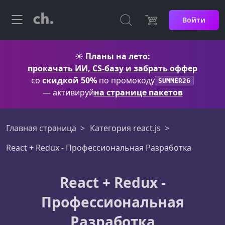
Войти
☀️
Планы на лето:
прокачать ИИ, CS-базу и забрать оффер
со
скидкой 50%
по промокоду
SUMMER26
— активируй
на странице пакетов
Главная страница
Категория react.js
React + Redux - Профессиональная Разработка
React + Redux -
Профессиональная
Разработка