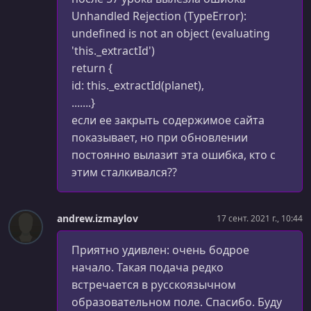
Авторизация и "закрытые" страницы
Unhandled Rejection (TypeError):
УРОК 113.
00:07:16
undefined is not an object (evaluating
Switch (обработка несуществующих адресов)
'this._extractId')
return {
УРОК 114.
00:10:15
id: this._extractId(planet),
Введение в Redux
.......}
УРОК 115.
00:03:33
если ее закрыть содержимое сайта
Установка библиотек
показывает, но при обновлении
постоянно вылазит эта ошибка, кто с
УРОК 116.
00:07:04
этим сталкивался??
Reducer
УРОК 117.
00:04:28
Redux Store
andrew.izmaylov
17 сент. 2021 г., 10:44
УРОК 118.
00:06:04
Приятно удивлен: очень бодрое
Чистые функции
начало. Такая подача редко
встречается в русскоязычном
УРОК 119.
00:05:22
образовательном поле. Спасибо. Буду
UI для Redux