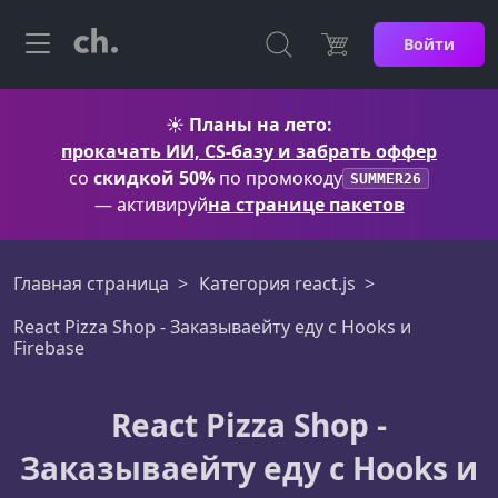
Войти
☀️
Планы на лето:
прокачать ИИ, CS-базу и забрать оффер
со
скидкой 50%
по промокоду
SUMMER26
— активируй
на странице пакетов
Главная страница
Категория react.js
React Pizza Shop - Заказываейту еду с Hooks и
Firebase
React Pizza Shop -
Заказываейту еду с Hooks и