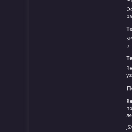
Ос
ра
Т
SP
ог
Т
Re
уж
П
Re
по
ле
JS