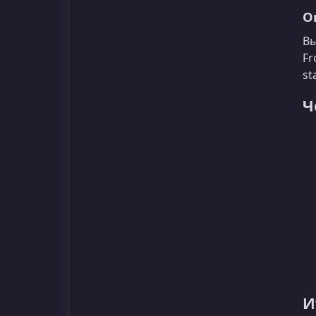
О
Вы
Fr
st
Ч
И