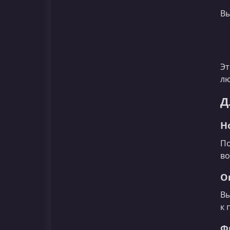
Вы
Эт
лю
Д
Н
По
во
О
Вы
к 
Ф