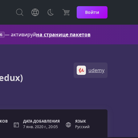
Войти
— активируй
на странице пакетов
6
udemy
Redux)
ОКОВ
ДАТА ДОБАВЛЕНИЯ
ЯЗЫК
7 янв. 2020 г., 20:05
Русский