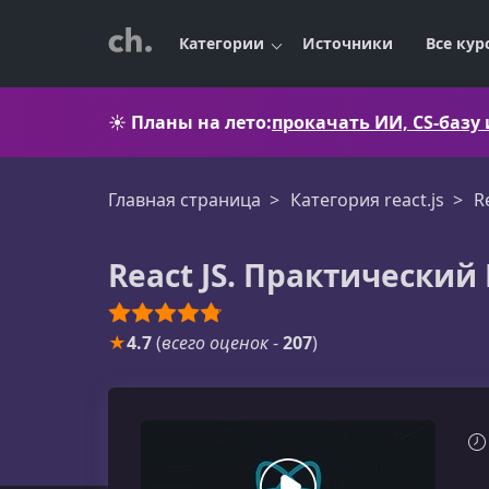
Категории
Источники
Все кур
☀️
Планы на лето:
прокачать ИИ, CS-базу
Главная страница
Категория react.js
R
React JS. Практический 
★
4.7
(
всего оценок
-
207
)