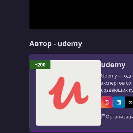
Автор - udemy
udemy
+200
Udemy — одна
экспертов со
создающих к
программиров
авторов: мат
Instagram
Linked
X
Организац