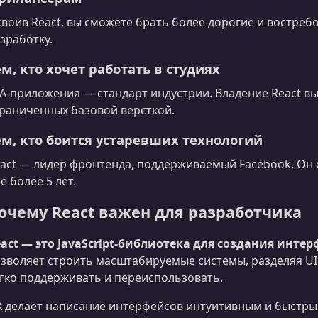
воив React, вы сможете брать более дорогие и востреб
зработку.
ем, кто хочет работать в студиях
A‑приложения — стандарт индустрии. Владение React вы
раниченных базовой версткой.
ем, кто боится устаревших технологий
act — лидер фронтенда, поддерживаемый Facebook. Он 
е более 5 лет.
очему React важен для разработчика
act — это JavaScript‑библиотека для создания интер
зволяет строить масштабируемые системы, разделяя U
гко поддерживать и переиспользовать.
X делает написание интерфейсов интуитивным и быстрым