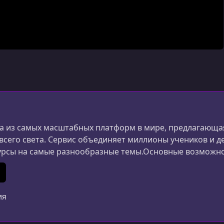
 из самых масштабных платформ в мире, предлагающая
 всего света. Сервис объединяет миллионы учеников и д
урсы на самые разнообразные темы.Основные возможн
ания и дизайна до маркетинга, психологии и личной 
ериалы создаются специалистами из разных стран.Удоб
In
 (Twitter)
ия