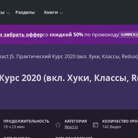
сы
Разделы
Книги
 и забрать оффер
со
скидкой 50%
по промокоду
SUMMER2
eact JS. Практический Курс 2020 (вкл. Хуки, Классы, Redux)
Курс 2020 (вкл. Хуки, Классы, 
ПРОДОЛЖИТЕЛЬНОСТЬ
КАТЕГОРИЯ
КОЛИЧЕСТВО УР
18 ч 23 мин
React.js
142 Видео