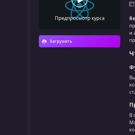
Предпросмотр курса
Re
пр
и 
пр
Загрузить
Ч
Ф
Вы
ко
ст
П
В 
Ma
ко