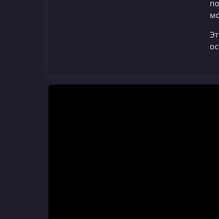
по
мо
Эт
ос