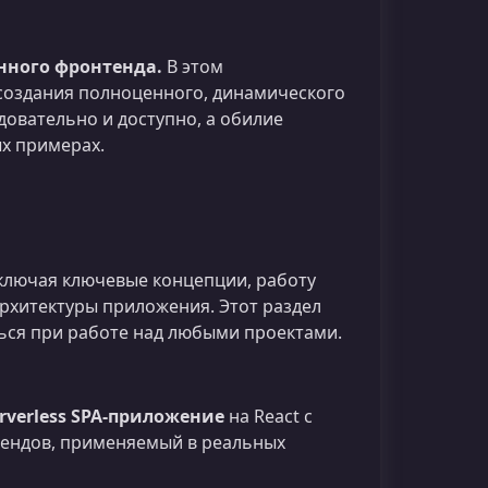
нного фронтенда.
В этом
 создания полноценного, динамического
довательно и доступно, а обилие
х примерах.
включая ключевые концепции, работу
архитектуры приложения. Этот раздел
ься при работе над любыми проектами.
rverless SPA‑приложение
на React с
 трендов, применяемый в реальных