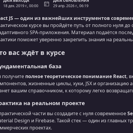
ДАТА ВЫХОДА
ДАТА ОБНОВЛЕНИЯ
18 дек. 2019 г., 00:00
29 апр. 2026 г., 06:19
act JS — один из важнейших инструментов совреме
актическом курсе вы пройдёте путь от полного нуля до
адаптивного SPA‑приложения. Материал подаётся после
актики поможет уверенно закрепить знания на реальны
то вас ждёт в курсе
ундаментальная база
 получите
полное теоретическое понимание React
, 
мпонентов, жизненные циклы, хуки, JSX и организацию 
анет вашим справочником, к которому легко возвращат
рактика на реальном проекте
практической части вы создадите с нуля современное
Se
terial Design и Firebase. Такой стек — один из главных
ммерческих проектах.