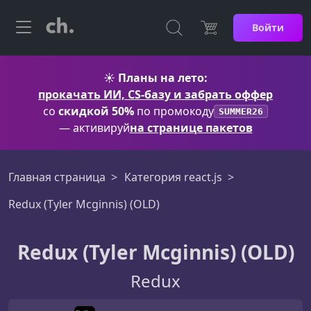
Войти
☀️
Планы на лето:
прокачать ИИ, CS-базу и забрать оффер
со
скидкой 50%
по промокоду
SUMMER26
— активируй
на странице пакетов
Главная страница
Категория react.js
Redux (Tyler Mcginnis) (OLD)
Redux (Tyler Mcginnis) (OLD)
Redux