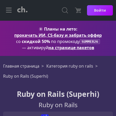
Войти
☀️
Планы на лето:
прокачать ИИ, CS-базу и забрать оффер
со
скидкой 50%
по промокоду
SUMMER26
— активируй
на странице пакетов
Главная страница
Категория ruby on rails
Ruby on Rails (Superhi)
Ruby on Rails (Superhi)
Ruby on Rails