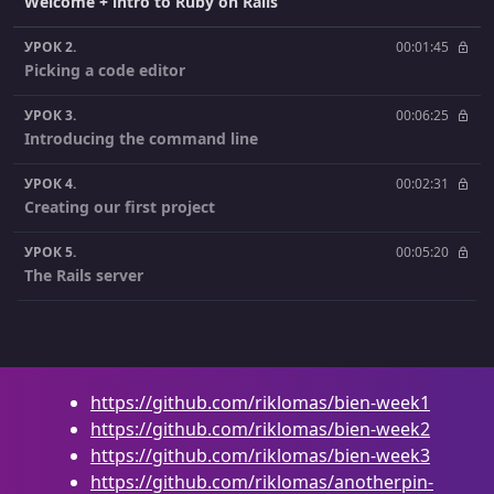
Welcome + intro to Ruby on Rails
УРОК 2.
00:01:45
Picking a code editor
УРОК 3.
00:06:25
Introducing the command line
УРОК 4.
00:02:31
Creating our first project
УРОК 5.
00:05:20
The Rails server
УРОК 6.
00:08:25
Thinking about features as code
УРОК 7.
00:04:25
https://github.com/riklomas/bien-week1
Thinking about MVC
https://github.com/riklomas/bien-week2
https://github.com/riklomas/bien-week3
УРОК 8.
00:05:25
Generating a controller
https://github.com/riklomas/anotherpin-