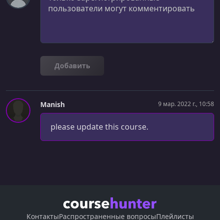
Checking data with model validations
УРОК 31.
00:02:46
Starting our project again
УРОК 32.
00:05:10
Fixing controllers for validations
Добавить
УРОК 33.
00:07:49
Adding errors to our views
Manish
9 мар. 2022 г., 10:58
УРОК 34.
00:04:29
Pushing code to Github with Git
please update this course.
УРОК 35.
00:05:15
Using to_param to make SEO-friendly URLs
УРОК 36.
00:04:08
Adding page titles with content_for
УРОК 37.
00:07:43
Контакты
Распространенные вопросы
Плейлисты
Uncovering fields in the database