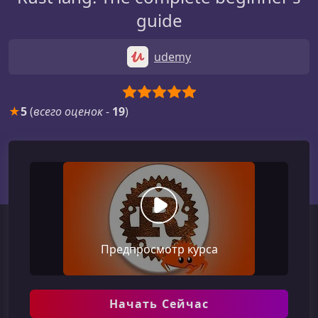
guide
udemy
★
5
(
всего оценок
-
19
)
Предпросмотр курса
Начать Сейчас