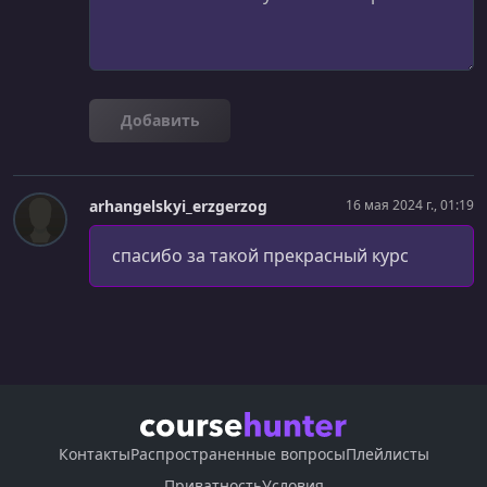
Enums
УРОК 27.
00:05:38
Generics
Добавить
УРОК 28.
00:01:34
Overview
УРОК 29.
00:05:29
arhangelskyi_erzgerzog
16 мая 2024 г., 01:19
If statement
спасибо за такой прекрасный курс
УРОК 30.
00:07:00
Match
УРОК 31.
00:07:09
Pattern matching
УРОК 32.
00:05:56
For loop
Контакты
Распространенные вопросы
Плейлисты
УРОК 33.
00:04:37
While loop
Приватность
Условия