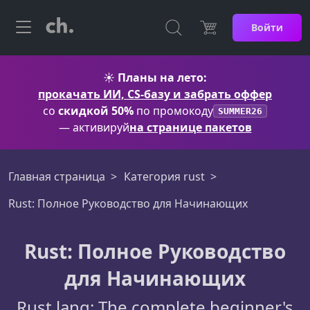
Войти
☀️
Планы на лето:
прокачать ИИ, CS-базу и забрать оффер
со
скидкой 50%
по промокоду
SUMMER26
— активируй
на странице пакетов
Главная страница
Категория rust
Rust: Полное Руководство для Начинающих
Rust: Полное Руководство
для Начинающих
Rust lang: The complete beginner's