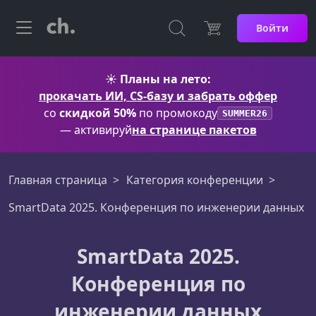
Войти
☀️
Планы на лето:
прокачать ИИ, CS-базу и забрать оффер
со
скидкой 50%
по промокоду
SUMMER26
— активируй
на странице пакетов
Главная страница
Категория конференции
SmartData 2025. Конференция по инженерии данных
SmartData 2025.
Конференция по
инженерии данных