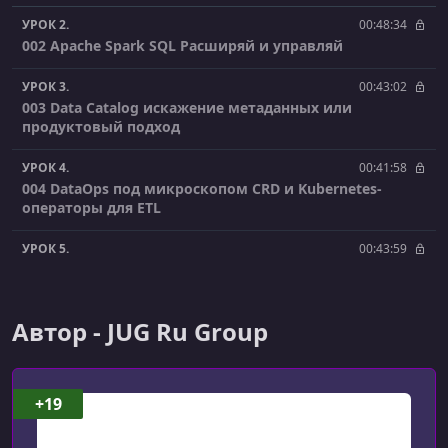
УРОК 2.
00:48:34
002 Apache Spark SQL Расширяй и управляй
УРОК 3.
00:43:02
003 Data Catalog искажение метаданных или
продуктовый подход
УРОК 4.
00:41:58
004 DataOps под микроскопом CRD и Kubernetes-
операторы для ETL
УРОК 5.
00:43:59
005 Data Quality as a Service инструмент
самообслуживания в большой компании
Автор - JUG Ru Group
УРОК 6.
00:45:47
006 DataRentgen как запилить yet another lineage не
привлекая внимания
+19
УРОК 7.
00:46:22
007 Debezium и PostgreSQL после happy-path какие