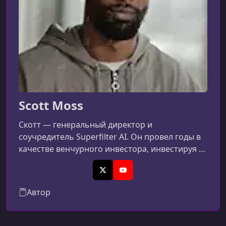
УРОК 22.
00:11:26
Wrapping Up
Scott Moss
Скотт — генеральный директор и
соучредитель Superfilter AI. Он провел годы в
качестве венчурного инвестора, инвестируя в
стартапы в области искусственного
интеллекта, создавая новые функции в
X (Twitter)
YouTube
качестве инженера в Netflix, а также основав и
Автор
возглавив стартап по инструментам для
разработки. Он дважды основатель YC и любит
создавать вещи, которыми одержимы люди. В