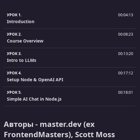
УРОК 1.
00:04:13
Introduction
УРОК 2.
00:08:23
Course Overview
УРОК 3.
00:13:20
Intro to LLMs
УРОК 4.
00:17:12
Setup Node & OpenAI API
УРОК 5.
00:18:01
Simple AI Chat in Node.js
УРОК 6.
00:07:50
Scaling Chat & AI Temperature
Авторы - master.dev (ex
УРОК 7.
00:07:58
FrontendMasters), Scott Moss
Search & Langchain Overview