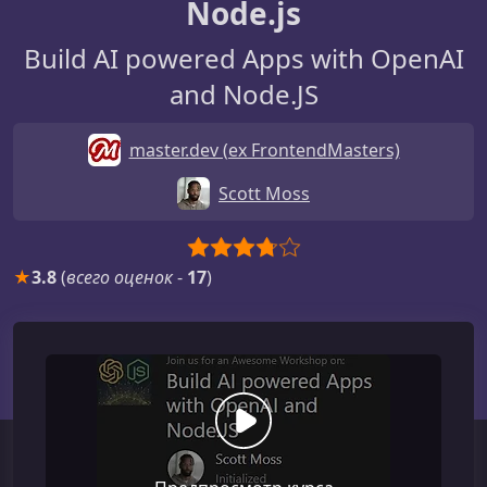
Node.js
Build AI powered Apps with OpenAI
and Node.JS
master.dev (ex FrontendMasters)
Scott Moss
★
3.8
(
всего оценок
-
17
)