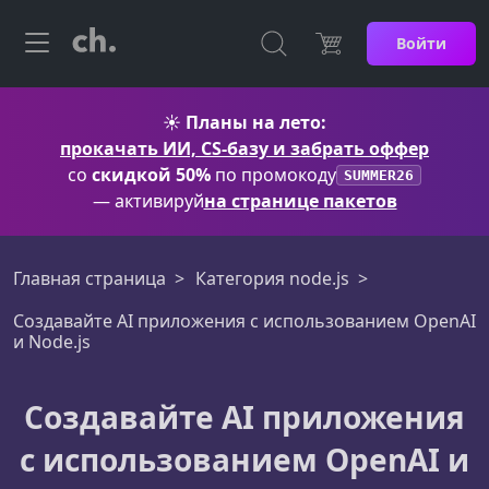
Войти
☀️
Планы на лето:
прокачать ИИ, CS-базу и забрать оффер
со
скидкой 50%
по промокоду
SUMMER26
— активируй
на странице пакетов
Главная страница
Категория node.js
Создавайте AI приложения с использованием OpenAI
и Node.js
Создавайте AI приложения
с использованием OpenAI и