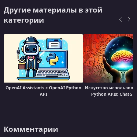
свободное от работы время Скотт любит
Другие материалы в этой
играть в баскетбол, а также проводить время
категории
со св
OpenAI Assistants c OpenAI Python
Искусство использова
API
Python APIs: ChatGPT
Комментарии