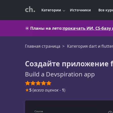
Категории
Источники
Все кур
☀️
Планы на лето:
прокачать ИИ, CS-базу
Главная страница
Категория dart и flutte
Создайте приложение flu
Build a Devspiration app
★
5
(
всего оценок
-
1
)