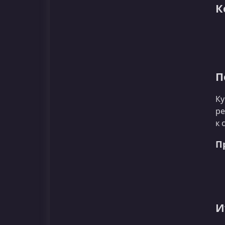
К
П
Ку
ре
к 
П
И