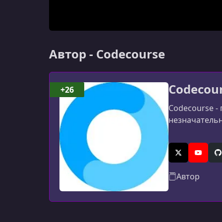
Автор - Codecourse
Codecou
+26
Codecourse - 
незначательн
X (Twitter)
YouTub
G
Автор