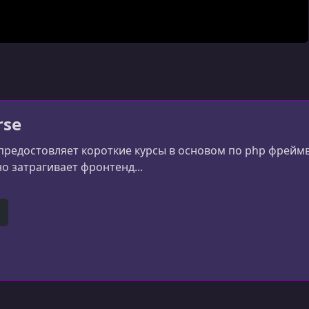
rse
предостовляет короткие курсы в основом по php фреймвор
о затрагивает фронтенд...
e
itHub