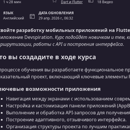
1 ч 28 мин
Dart и Flutter
18 Видео
ЯЗЫК
ДАТА ОБНОВЛЕНИЯ
Английский
29 апр. 2026 г., 06:32
войте разработку мобильных приложений на Flutte
иложение Devspiration.
Курс подойдёт новичкам и тем, 
ршрутизации, работы с API и построения интерфейса
.
то вы создадите в ходе курса
процессе обучения вы разработаете функциональное пр
казательный проект, включающий ключевые элементы Fl
лючевые возможности приложения
Навигация между экранами с использованием совре
Настройка и кастомизация панели приложений (AppBa
Выполнение и обработка API‑запросов для получения
Построение адаптивного, отзывчивого интерфейса.
Организация структуры проекта по лучшим практика