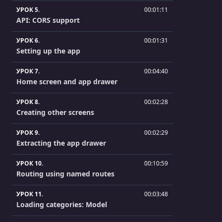
УРОК 5.
00:01:11
API: CORS support
УРОК 6.
00:01:31
Setting up the app
УРОК 7.
00:04:40
Home screen and app drawer
УРОК 8.
00:02:28
Creating other screens
УРОК 9.
00:02:29
Extracting the app drawer
УРОК 10.
00:10:59
Routing using named routes
УРОК 11.
00:03:48
Loading categories: Model