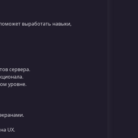
е поможет выработать навыки,
тов сервера.
кционала.
ом уровне.
экранами.
на UX.