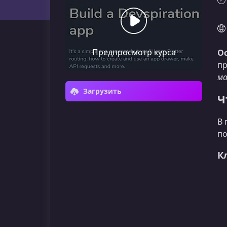
Предпросмотр курса
Ос
пр
ма
Загрузить
Ч
В 
по
К