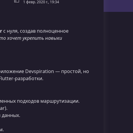
1 февр. 2020 г., 19:34
r
с нуля, создав полноценное
кто хочет укрепить навыки
иложение Devspiration — простой, но
utter-разработки.
менных подходов маршрутизации.
r).
 данных.
м.