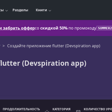
сы
Разделы
Книги
 и забрать оффер
со
скидкой 50%
по промокоду
SUMMER2
r
Создайте приложение flutter (Devspiration app)
tter (Devspiration app)
ПРОДОЛЖИТЕЛЬНОСТЬ
КАТЕГОРИЯ
КОЛИЧЕСТВО УР