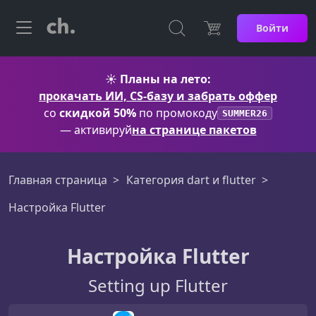
Войти
☀️
Планы на лето:
прокачать ИИ, CS-базу и забрать оффер
со
скидкой 50%
по промокоду
SUMMER26
— активируй
на странице пакетов
Главная страница
Категория dart и flutter
Настройка Flutter
Настройка Flutter
Setting up Flutter