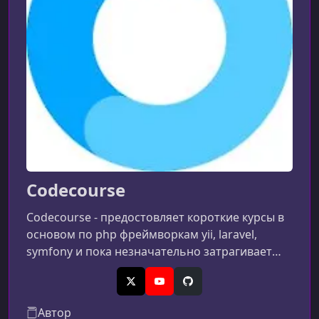
Codecourse
Codecourse - предостовляет короткие курсы в
основом по php фреймворкам yii, laravel,
symfony и пока незначательно затрагивает
фронтенд...
X (Twitter)
YouTube
GitHub
Автор