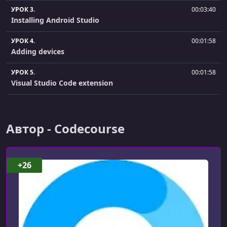
УРОК 3.
00:03:40
Installing Android Studio
УРОК 4.
00:01:58
Adding devices
УРОК 5.
00:01:58
Visual Studio Code extension
УРОК 6.
00:02:55
Creating and running an example app
Автор - Codecourse
+26