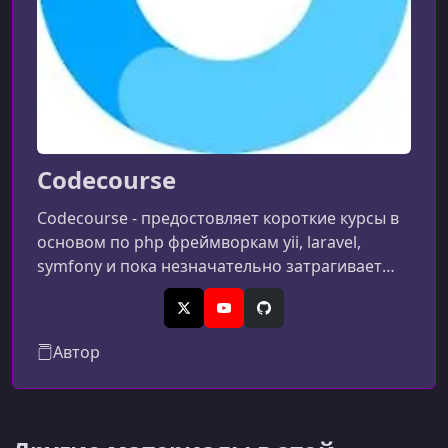
Codecourse
Codecourse - предостовляет короткие курсы в
основом по php фреймворкам yii, laravel,
symfony и пока незначательно затрагивает
фронтенд...
X (Twitter)
YouTube
GitHub
Автор