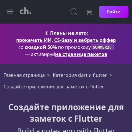
Войти
☀️
Планы на лето:
прокачать ИИ, CS-базу и забрать оффер
со
скидкой 50%
по промокоду
SUMMER26
— активируй
на странице пакетов
Главная страница
Категория dart и flutter
Создайте приложение для заметок с Flutter
Создайте приложение для
заметок с Flutter
Build a notes app with Flutter