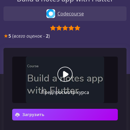
Codecourse
★
5
(
всего оценок
-
2
)
Предпросмотр курса
Загрузить