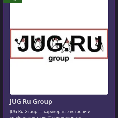
УРОК 8.
01:01:53
Меняем Spring Data JPA на Spring Data JDBC!
УРОК 9.
01:00:00
Интервью с Павлом Филоновым
УРОК 10.
01:07:16
Почему ваш код функциональный и как с этим жить
УРОК 11.
00:58:59
Сбор и разметка данных для машинного обучения
УРОК 12.
00:58:40
Введение в параллельное программирование
УРОК 13.
00:04:36
Закрытие фестиваля TechTrain 2022 Spring
JUG Ru Group
JUG Ru Group — хардкорные встречи и
конференции для IT-специалистов.