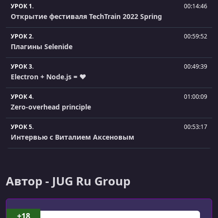
УРОК 1.
00:14:46
Открытие фестиваля TechTrain 2022 Spring
УРОК 2.
00:59:52
Плагины Selenide
УРОК 3.
00:49:39
Electron + Node.js = ❤️
УРОК 4.
01:00:09
Zero-overhead principle
УРОК 5.
00:53:17
Интервью с Виталием Аксеновым
УРОК 6.
01:04:38
Kotlin Multiplatform. Как превратить нативное
приложение в кроссплатформенное
Автор - JUG Ru Group
УРОК 7.
01:00:10
Как подружиться со статистикой WebRTC и
+18
сэкономить тысячи часов на отладке