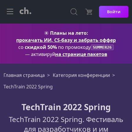
Войти
☀️
Планы на лето:
прокачать ИИ, CS-базу и забрать оффер
со
скидкой 50%
по промокоду
SUMMER26
— активируй
на странице пакетов
Главная страница
Категория конференции
TechTrain 2022 Spring
TechTrain 2022 Spring
TechTrain 2022 Spring. Фестиваль
для разработчиков и им