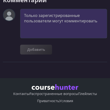
[CCP/SAA/DVA] AMI Overview
Комментарий
УРОК 26.
00:05:00
[CCP/SAA/DVA] AMI Hands On
УРОК 27.
00:02:39
AMI No Reboot Option
УРОК 28.
00:05:06
Добавить
EC2 Instance Migration using AMIs
УРОК 29.
00:02:48
[CCP] EC2 Image Builder
УРОК 30.
00:11:57
[CCP] EC2 Image Builder Hands On
УРОК 31.
00:01:59
Контакты
Распространенные вопросы
Плейлисты
AMI In Production
Приватность
Условия
УРОК 32.
00:00:31