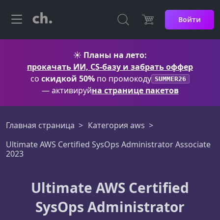
Войти
☀️
Планы на лето:
прокачать ИИ, CS-базу и забрать оффер
со
скидкой 50%
по промокоду
SUMMER26
— активируй
на странице пакетов
Главная страница
Категория aws
Ultimate AWS Certified SysOps Administrator Associate
2023
Ultimate AWS Certified
SysOps Administrator