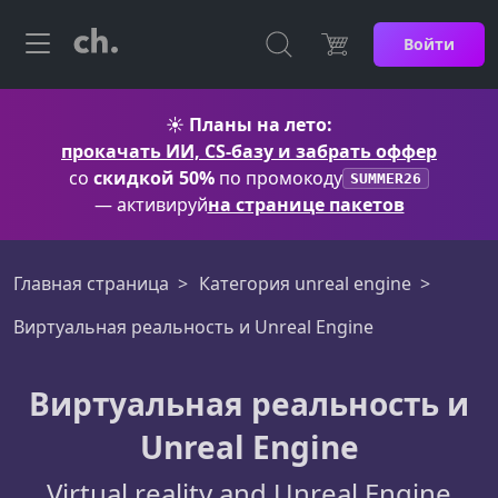
Войти
☀️
Планы на лето:
прокачать ИИ, CS-базу и забрать оффер
со
скидкой 50%
по промокоду
SUMMER26
— активируй
на странице пакетов
Главная страница
Категория unreal engine
Виртуальная реальность и Unreal Engine
Виртуальная реальность и
Unreal Engine
Virtual reality and Unreal Engine