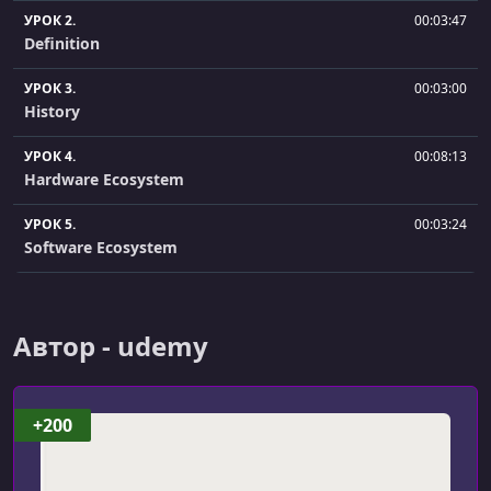
УРОК 2.
00:03:47
Definition
УРОК 3.
00:03:00
History
УРОК 4.
00:08:13
Hardware Ecosystem
УРОК 5.
00:03:24
Software Ecosystem
УРОК 6.
00:03:45
Challenges
Автор - udemy
УРОК 7.
00:04:17
Download and install Unreal Engine
+200
УРОК 8.
00:01:55
Configure Unreal Engine for Oculus Rift