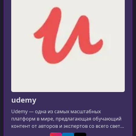
УРОК 9.
00:04:33
Configure Unreal Engine for Gear VR
УРОК 10.
00:03:08
Find your way around Unreal Engine
УРОК 11.
00:12:54
Tweak virtual reality rendering
УРОК 12.
00:17:03
Modern Devices Autopsy
udemy
Udemy — одна из самых масштабных
платформ в мире, предлагающая обучающий
контент от авторов и экспертов со всего света.
Сервис объединяет миллионы учеников и