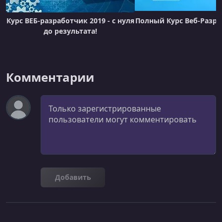
УРОК 22.
00:23:06
Модуль 5. Практика. Часть 3. Эффекты при наведении
Курс ВЕБ-разработчик 2019 - с нуля
Полный Курс Веб-Разра
и адаптив первого экрана
до результата!
УРОК 23.
00:28:42
Модуль 5. Практика. Часть 4.Верстка блока с
преимсуществами. Слайдер
Комментарии
УРОК 24.
00:20:31
Модуль 5. Практика. Часть 5. Верстка всплывающих
Комментарий
окон на сайте
УРОК 25.
00:20:31
Модуль 5. Практика. Часть 5
УРОК 26.
00:29:31
Модуль 5. Практика. Часть 6. Верстка блока с ценами
Добавить
УРОК 27.
00:16:36
Модуль 5. Табы и аккордеон на сайте
УРОК 28.
00:18:49