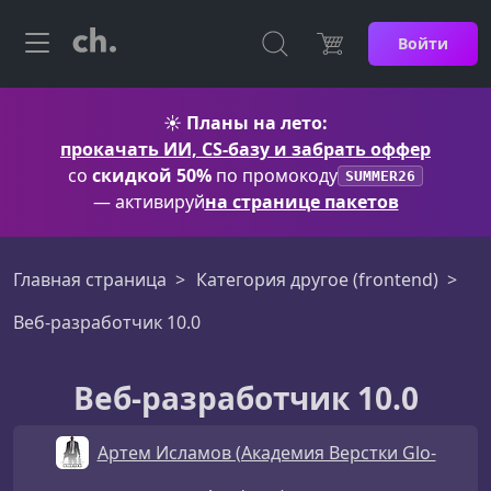
Войти
☀️
Планы на лето:
прокачать ИИ, CS-базу и забрать оффер
со
скидкой 50%
по промокоду
SUMMER26
— активируй
на странице пакетов
Главная страница
Категория другое (frontend)
Веб-разработчик 10.0
Веб-разработчик 10.0
Артем Исламов (Академия Верстки Glo-