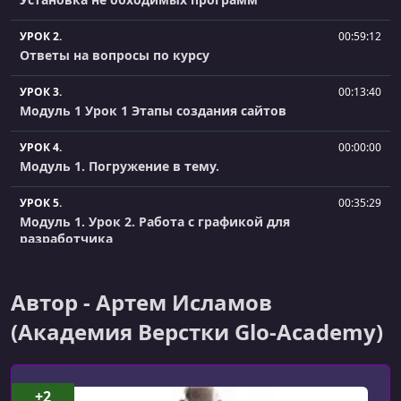
УРОК 2.
00:59:12
Ответы на вопросы по курсу
УРОК 3.
00:13:40
Модуль 1 Урок 1 Этапы создания сайтов
УРОК 4.
00:00:00
Модуль 1. Погружение в тему.
УРОК 5.
00:35:29
Модуль 1. Урок 2. Работа с графикой для
разработчика
УРОК 6.
00:20:07
Модуль 1. Урок 3 Настройка рабочего пространства
Автор - Артем Исламов
(Академия Верстки Glo-Academy)
УРОК 7.
00:43:41
18.09 - Первая живая встреча с ответами на вопросы -
Курс Веб-разработчик 10.0
+2