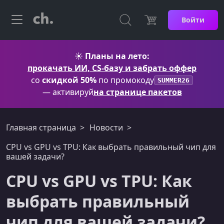
Войти
☀️
Планы на лето:
прокачать ИИ, CS-базу и забрать оффер
со
скидкой 50%
по промокоду
SUMMER26
— активируй
на странице пакетов
Главная страница
Новости
CPU vs GPU vs TPU: Как выбрать правильный чип для
вашей задачи?
CPU vs GPU vs TPU: Как
выбрать правильный
чип для вашей задачи?