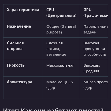
Характеристика
CPU
GPU
(Центральный)
(Графический
Назначение
Общее (General
Параллельны
purpose)
задачи
Сильная
Сложная
Высокая
сторона
логика,
пропускная
ветвление
способность
Гибкость
Максимальная
Высокая/
Средняя
Архитектура
Мало мощных
Много просты
ядер
ядер
Итог: Как они работают вместе?