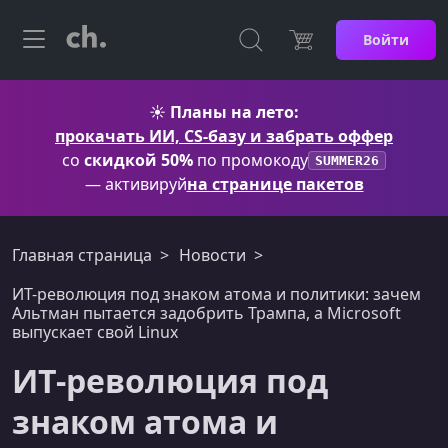
Войти
☀️
Планы на лето:
прокачать ИИ, CS-базу и забрать оффер
со
скидкой 50%
по промокоду
SUMMER26
— активируй
на странице пакетов
Главная страница
Новости
ИТ-революция под знаком атома и политики: зачем
Альтман пытается задобрить Трампа, а Microsoft
выпускает свой Linux
ИТ-революция под
знаком атома и