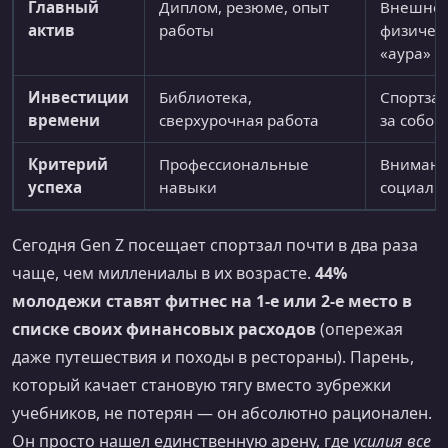
Главный
Диплом, резюме, опыт
Внешнос
актив
работы
физичес
«аура»
Инвестиции
Библиотека,
Спортзал
времени
сверхурочная работа
за собой
Критерий
Профессиональные
Внимание
успеха
навыки
социаль
Сегодня Gen Z посещает спортзал почти в два раза
чаще, чем миллениалы в их возрасте.
44%
молодежи ставят фитнес на 1-е или 2-е место в
списке своих финансовых расходов
(опережая
даже путешествия и походы в рестораны). Парень,
который качает становую тягу вместо зубрежки
учебников, не потерян — он абсолютно рационален.
Он просто нашел единственную арену, где
усилия все