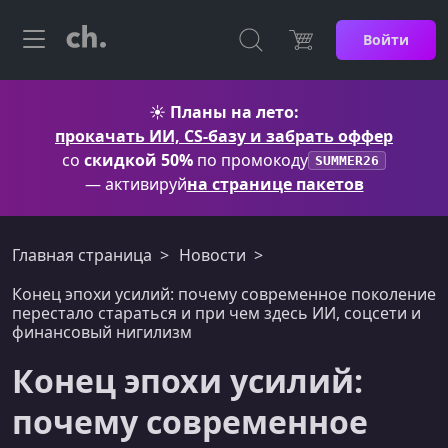
Войти
☀️
Планы на лето:
прокачать ИИ, CS-базу и забрать оффер
со
скидкой 50%
по промокоду
SUMMER26
— активируй
на странице пакетов
Главная страница
Новости
Конец эпохи усилий: почему современное поколение
перестало стараться и при чем здесь ИИ, соцсети и
финансовый нигилизм
Конец эпохи усилий:
почему современное