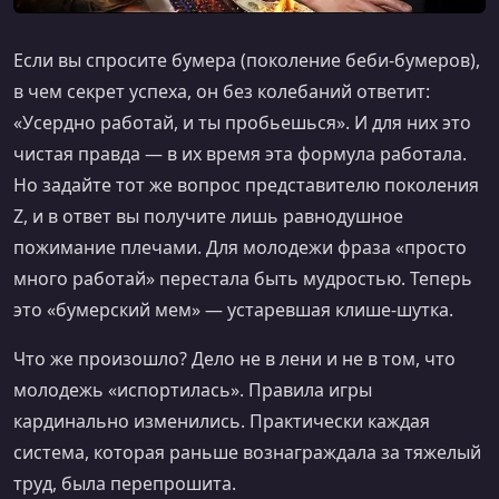
Если вы спросите бумера (поколение беби-бумеров),
в чем секрет успеха, он без колебаний ответит:
«Усердно работай, и ты пробьешься». И для них это
чистая правда — в их время эта формула работала.
Но задайте тот же вопрос представителю поколения
Z, и в ответ вы получите лишь равнодушное
пожимание плечами. Для молодежи фраза «просто
много работай» перестала быть мудростью. Теперь
это «бумерский мем» — устаревшая клише-шутка.
Что же произошло? Дело не в лени и не в том, что
молодежь «испортилась». Правила игры
кардинально изменились. Практически каждая
система, которая раньше вознаграждала за тяжелый
труд, была перепрошита.