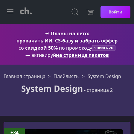
Войти
☀️
Планы на лето:
прокачать ИИ, CS-базу и забрать оффер
со
скидкой 50%
по промокоду
SUMMER26
— активируй
на странице пакетов
Главная страница
Плейлисты
System Design
System Design
- страница 2
System Design
+34