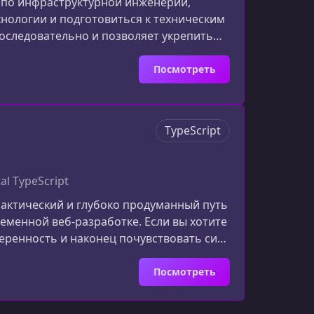
с по инфраструктурной инженерии,
нологии и подготовиться к техническим
оследовательно и позволяет укрепить
м концепциям.Что делает InfraExpert
реальные сценарии из мира
Посмотреть
сист
TypeScript
al TypeScript
рактический и глубоко продуманный путь
ременной веб‑разработке. Если вы хотите
еренность и наконец почувствовать силу
 изучать TypeScript глубокоTypeScript
" — он стал ключевым инструментом
Посмотреть