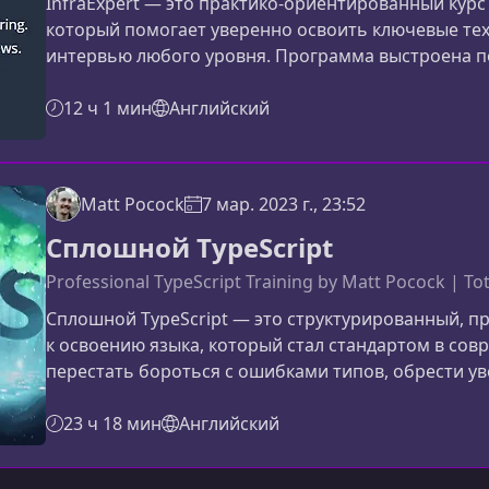
InfraExpert — это практико-ориентированный кур
который помогает уверенно освоить ключевые тех
интервью любого уровня. Программа выстроена п
фундамент, шаг за шагом переходя к более сложны
уникальнымКурс объединяет теорию, практику и 
12 ч 1 мин
Английский
инфраструктурной инженерии, создавая цельную 
Matt Pocock
7 мар. 2023 г., 23:52
Сплошной TypeScript
Professional TypeScript Training by Matt Pocock | Tot
Сплошной TypeScript — это структурированный, п
к освоению языка, который стал стандартом в сов
перестать бороться с ошибками типов, обрести ув
TypeScript — этот курс создан для вас.Почему стоит
уже давно перестал быть "приятным дополнением
23 ч 18 мин
Английский
разработки в крупных к