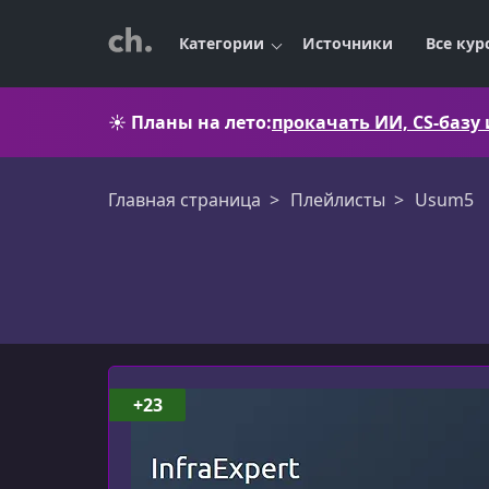
Категории
Источники
Все кур
☀️
Планы на лето:
прокачать ИИ, CS-базу
Главная страница
Плейлисты
Usum5
Usum5
+23