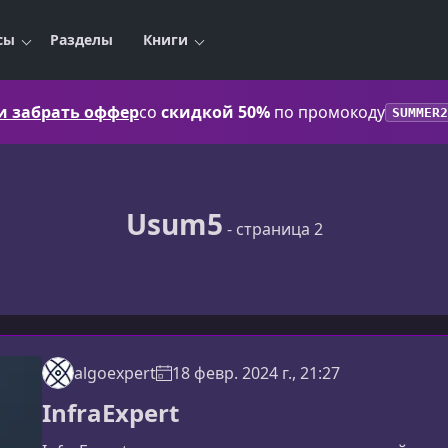
сы
Разделы
Книги
 и забрать оффер
со
скидкой 50%
по промокоду
SUMMER2
Usum5
- страница 2
algoexpert
18 февр. 2024 г., 21:27
InfraExpert