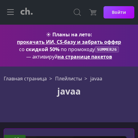
Войти
☀️
Планы на лето:
прокачать ИИ, CS-базу и забрать оффер
со
скидкой 50%
по промокоду
SUMMER26
— активируй
на странице пакетов
Главная страница
Плейлисты
javaa
javaa
javaa