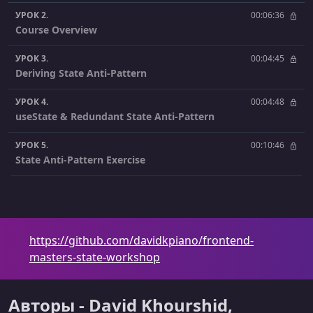
УРОК 2.
00:06:36
Course Overview
УРОК 3.
00:04:45
Deriving State Anti-Pattern
УРОК 4.
00:04:48
useState & Redundant State Anti-Pattern
УРОК 5.
00:10:46
State Anti-Pattern Exercise
УРОК 6.
00:03:35
Incidental vs. Accidental Complexity
УРОК 7.
00:12:04
https://github.com/davidkpiano/frontend-
Essential Modeling Diagrams
masters-state-workshop
УРОК 8.
00:12:25
Application Flow Exercise
Авторы - David Khourshid,