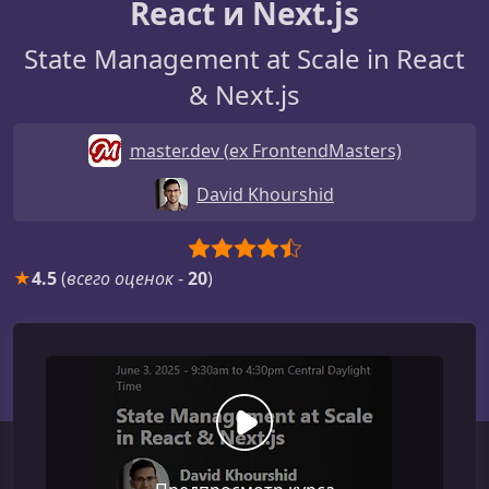
React и Next.js
State Management at Scale in React
& Next.js
master.dev (ex FrontendMasters)
David Khourshid
★
4.5
(
всего оценок
-
20
)