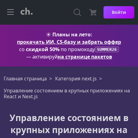
Войти
☀️
Планы на лето:
прокачать ИИ, CS-базу и забрать оффер
со
скидкой 50%
по промокоду
SUMMER26
— активируй
на странице пакетов
Главная страница
Категория next.js
Управление состоянием в крупных приложениях на
React и Next.js
Управление состоянием в
крупных приложениях на