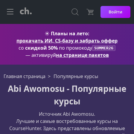
Войти
☀️
Планы на лето:
прокачать ИИ, CS-базу и забрать оффер
со
скидкой 50%
по промокоду
SUMMER26
— активируй
на странице пакетов
Главная страница
Популярные курсы
Abi Awomosu - Популярные
курсы
Источник Abi Awomosu.
Лучшие и самые востребованные курсы на
CourseHunter. Здесь представлены обновляемые