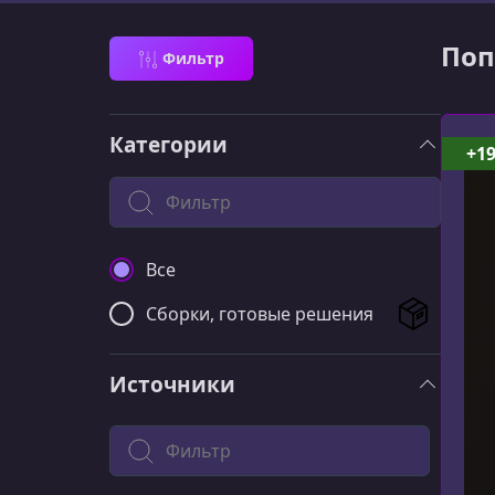
Поп
Фильтр
Категории
+1
Поиск по категории
Все
Сборки, готовые решения
Источники
Filter by source