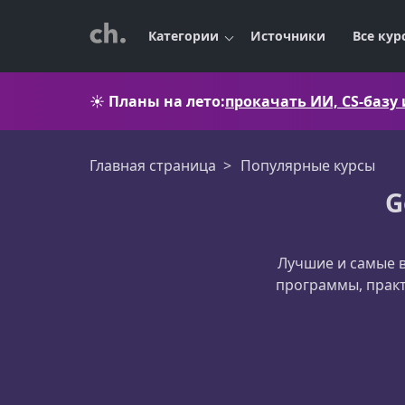
Категории
Источники
Все кур
☀️
Планы на лето:
прокачать ИИ, CS-базу
Главная страница
Популярные курсы
G
Лучшие и самые в
программы, прак