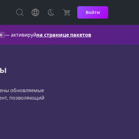
Войти
— активируй
на странице пакетов
6
сы
влены обновляемые
ент, позволяющий