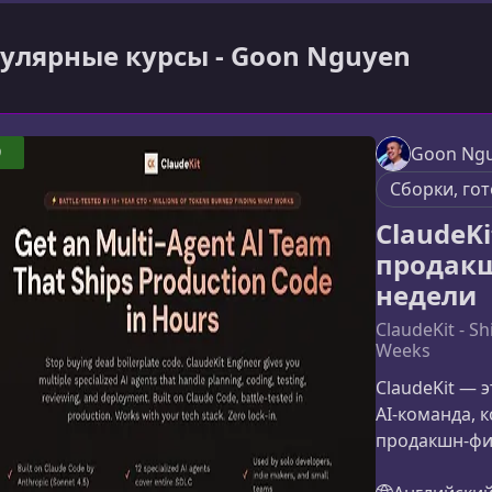
улярные курсы - Goon Nguyen
9
Goon Ng
Сборки, го
ClaudeK
продакш
недели
ClaudeKit - S
Weeks
ClaudeKit — 
AI‑команда, 
продакшн‑фич
устаревших 