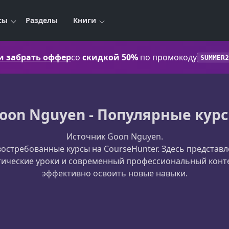
сы
Разделы
Книги
 и забрать оффер
со
скидкой 50%
по промокоду
SUMMER2
oon Nguyen - Популярные кур
Источник Goon Nguyen.
остребованные курсы на CourseHunter. Здесь предста
тические уроки и современный профессиональный конт
эффективно освоить новые навыки.