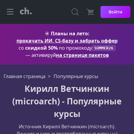
Войти
☀️
Планы на лето:
прокачать ИИ, CS-базу и забрать оффер
со
скидкой 50%
по промокоду
SUMMER26
— активируй
на странице пакетов
Главная страница
Популярные курсы
Кирилл Ветчинкин
(microarch) - Популярные
курсы
Источник Кирилл Ветчинкин (microarch).
Лучшие и самые востребованные курсы на