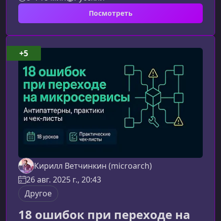
микросервисы. В этом курсе вы научитесь
Посмотреть
применять их на языке Go, сочетая теорию и
интенсивную практику, чтобы уверенно
использовать архитектурные паттерны в
реальных проектах.Чему вы
+5
научитесьПрограмма фокусируется на
практическом освоении архитектурных
принципов и паттернов DDD. В процессе
обучени
Кирилл Ветчинкин (microarch)
26 авг. 2025 г., 20:43
Другое
18 ошибок при переходе на