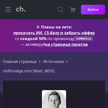
Войти
☀️
Планы на лето:
прокачать ИИ, CS-базу и забрать оффер
со
скидкой 50%
по промокоду
SUMMER26
— активируй
на странице пакетов
Главная страница
Источники
shiftnudge.com (Matt, MDS)