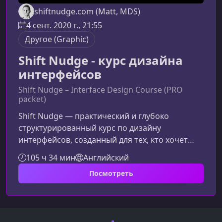
shiftnudge.com (Matt, MDS)
4 сент. 2020 г., 21:55
Другое (Graphic)
Shift Nudge - курс дизайна
интерфейсов
Shift Nudge – Interface Design Course (PRO
packet)
Shift Nudge — практический и глубоко
структурированный курс по дизайну
интерфейсов, созданный для тех, кто хочет
уверенно владеть визуальными навыками: от
105 ч 34 мин
Английский
типографии и макета до цвета, ритма и
Посмотреть
полноценной системы проектирования. Курс
помогает выстроить мышление дизайнера,
даже если вы начинаете с нуля.Что
представляет собой курс Shift NudgeShift