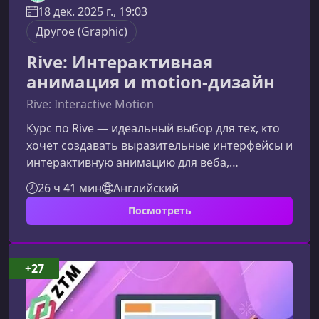
18 дек. 2025 г., 19:03
Другое (Graphic)
Rive: Интерактивная
анимация и motion-дизайн
Rive: Interactive Motion
Курс по Rive — идеальный выбор для тех, кто
хочет создавать выразительные интерфейсы и
интерактивную анимацию для веба,
мобильных приложений и игр. Эта статья
26 ч 41 мин
Английский
поможет вам глубже понять, чему вы
Посмотреть
научитесь на программе и какие навыки
получите на выходе.Что представляет собой
курс по RiveПрограмма разработана для
дизайнеров, разработчиков и творческих
+27
специалистов, которые хотят работать с
современными анимационными
инструментами. Вы изучите рабо