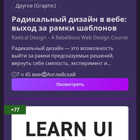
Другое (Graphic)
Радикальный дизайн в вебе:
выход за рамки шаблонов
Radical Design – A Rebellious Web Design Course
Радикальный дизайн — это возможность
выйти за рамки предсказуемых решений,
вернуть себе смелость, эксперимент и
удовольствие от процесса. Курс помогает
7 ч 45 мин
Английский
пересобрать взгляд на веб‑дизайн и научиться
Посмотреть
создавать уникальные, живые и
запоминающиеся проекты, не оглядываясь на
тренды.Для кого создан этот курсПрограмма
разработана так, чтобы быть полезной
+77
начинающим и опытным специалистам,
которые хотят расширить творческий
диапазон или избавиться от ощ