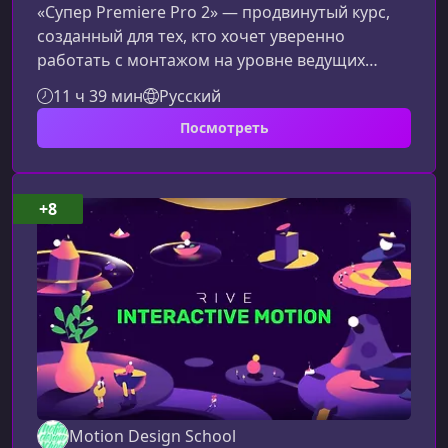
«Супер Premiere Pro 2» — продвинутый курс,
созданный для тех, кто хочет уверенно
работать с монтажом на уровне ведущих
киношкол мира. Здесь вы углубитесь в теорию,
11 ч 39 мин
Русский
освоите профессиональные инструменты
Посмотреть
Premiere Pro и научитесь собирать сцены так,
как это делают в киноиндустрии.Что делает
курс «Супер Premiere Pro 2»
уникальнымПрограмма построена по
+8
методике топовых мировых киношкол:
сначала — глубокая теория монтажа, затем —
полноценная практика
Motion Design School