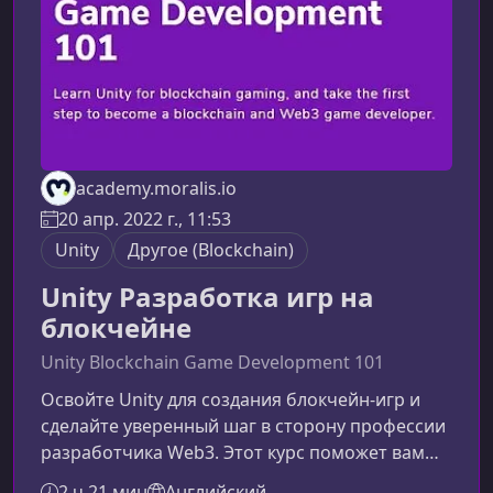
Web3‑геймдева. Вы шаг
academy.moralis.io
20 апр. 2022 г., 11:53
Unity
Другоe (Blockchain)
Unity Разработка игр на
блокчейне
Unity Blockchain Game Development 101
Освойте Unity для создания блокчейн‑игр и
сделайте уверенный шаг в сторону профессии
разработчика Web3. Этот курс поможет вам
понять основы игрового движка Unity и
2 ч 21 мин
Английский