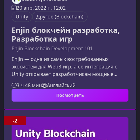
20 апр. 2022 г., 12:02
Unity
Другоe (Blockchain)
Enjin блокчейн разработка,
Разработка игр
Enjin Blockchain Development 101
Enjin — одна из самых востребованных
экосистем для Web3‑игр, а ее интеграция с
Unity открывает разработчикам мощные
инструменты для создания игровых миров
3 ч 48 мин
Английский
нового поколения. В этом материале вы
Посмотреть
узнаете, чему научитесь на курсе, какие
навыки получите и почему этот путь идеально
подходит тем, кто хочет стать
профессиональным разработчиком
-2
блокчейн‑игр.О чем этот курсКурс посвящен
практической работе с Enjin, Unity и основами