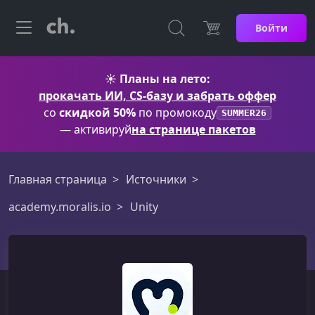
Войти
☀️
Планы на лето:
прокачать ИИ, CS-базу и забрать оффер
со
скидкой 50%
по промокоду
SUMMER26
— активируй
на странице пакетов
Главная страница
Источники
academy.moralis.io
Unity