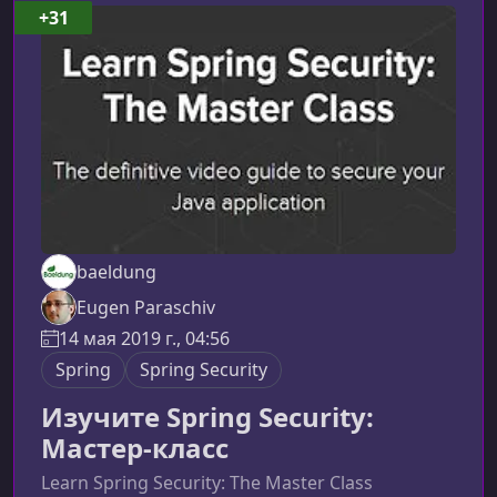
систематизировать знания.Почему важно
+31
изучать Spring сегодняSpring по праву
считается стандартом де-факто для
разработки корпора
baeldung
Eugen Paraschiv
14 мая 2019 г., 04:56
Spring
Spring Security
Изучите Spring Security:
Мастер-класс
Learn Spring Security: The Master Class