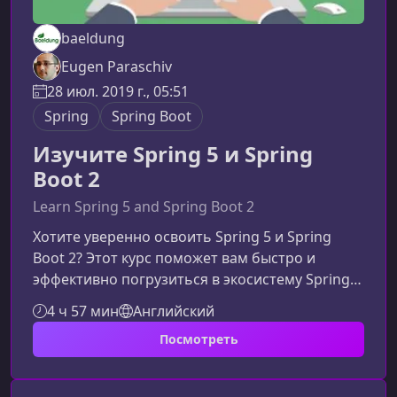
baeldung
Eugen Paraschiv
28 июл. 2019 г., 05:51
Spring
Spring Boot
Изучите Spring 5 и Spring
Boot 2
Learn Spring 5 and Spring Boot 2
Хотите уверенно освоить Spring 5 и Spring
Boot 2? Этот курс поможет вам быстро и
эффективно погрузиться в экосистему Spring,
понять её фундаментальные принципы и
4 ч 57 мин
Английский
научиться создавать современные,
Посмотреть
устойчивые и масштабируемые приложения
на Java. Материал подходит как новичкам в
Spring, так и разработчикам, которые хотят