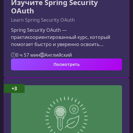
Изучите Spring Security
OAuth
Learn Spring Security OAuth
Spring Security OAuth —
практикоориентированный курс, который
помогает быстро и уверенно освоить
ключевые механизмы безопасности
0 ч 57 мин
Английский
современных приложений: аутентификацию,
Посмотреть
авторизацию и защиту REST API. Материал
построен так, чтобы вы могли применять
знания сразу в реальных проектах.Что вас
ожидает в курсеОбучение разделено на
+3
логично структурированные модули, каждый
из которых включает видеолекции, пояснения
и вспомогательные материалы. Такой фо