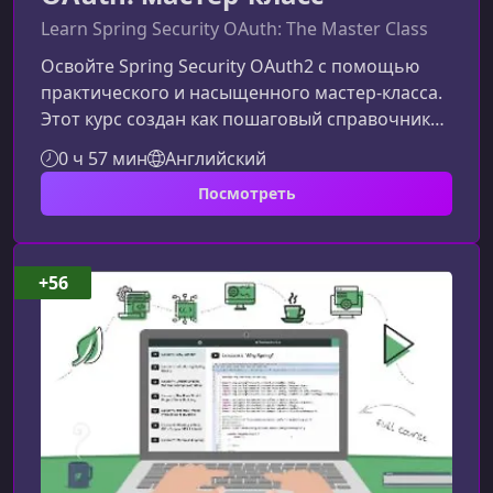
Learn Spring Security OAuth: The Master Class
Освойте Spring Security OAuth2 с помощью
практического и насыщенного мастер‑класса.
Этот курс создан как пошаговый справочник
для разработчиков, которым необходимо
0 ч 57 мин
Английский
безопасно и правильно внедрять OAuth2 в
Посмотреть
Spring‑приложениях — от базовых концепций
до продвинутых архитектурных решений.Что
вас ждёт в курсеМатериал подаётся системно:
каждый модуль раскрывает ключевую часть
+56
OAuth2 и её интеграцию в Spring Security,
дополняя теорию полноценными практ