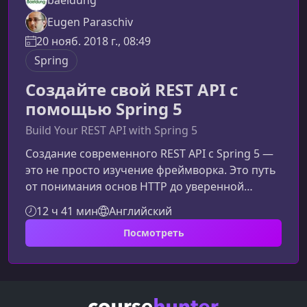
Eugen Paraschiv
20 нояб. 2018 г., 08:49
Spring
Создайте свой REST API с
помощью Spring 5
Build Your REST API with Spring 5
Создание современного REST API с Spring 5 —
это не просто изучение фреймворка. Это путь
от понимания основ HTTP до уверенной
разработки, тестирования и вывода в
12 ч 41 мин
Английский
продакшен зрелого API. В этом материале вы
Посмотреть
узнаете, как улучшить собственные навыки и
подготовиться к реальным задачам, которые
стоят перед разработчиками сегодня.Почему
создание REST API стало критически
важнымРост веб‑приложений и мобильных