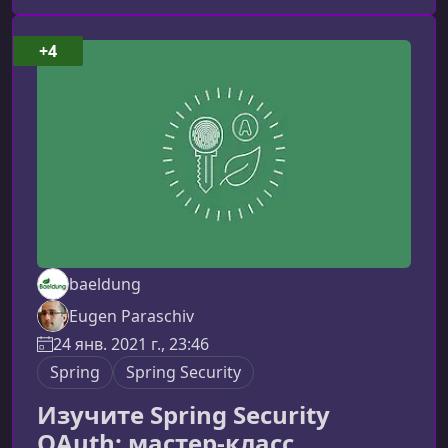
не просто повторять конфигурации.Что вы
изучите в этом курсеОбновлённая структура
+4
материала делает обучение более
прозрачным и удобным. Каждый модуль
раскрывает отдельный аспект
baeldung
Eugen Paraschiv
24 янв. 2021 г., 23:46
Spring
Spring Security
Изучите Spring Security
OAuth: мастер-класс