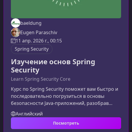
baeldung
Eugen Paraschiv
11 апр. 2026 г., 00:15
Spring Security
Изучение основ Spring
Security
Learn Spring Security Core
Курс по Spring Security поможет вам быстро и
последовательно погрузиться в основы
безопасности Java‑приложений, разобрав
ключевые механизмы на простых и
Английский
практических примерах. Материал
Посмотреть
ориентирован на разработчиков, которые
хотят понять логику работы Spring Security, а