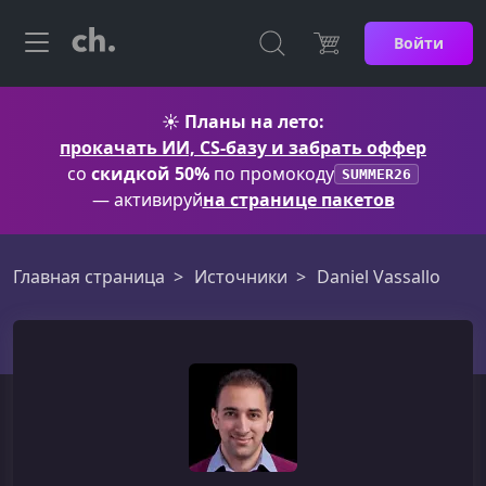
Войти
☀️
Планы на лето:
прокачать ИИ, CS-базу и забрать оффер
со
скидкой 50%
по промокоду
SUMMER26
— активируй
на странице пакетов
Главная страница
Источники
Daniel Vassallo