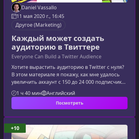
Daniel Vassallo
11 мая 2020 г., 16:45
Другое (Marketing)
Каждый может создать
аудиторию в Твиттере
Everyone Can Build a Twitter Audience
Хотите вырастить аудиторию в Twitter с нуля?
В этом материале я покажу, как мне удалось
увеличить аккаунт с 150 до 24 000 подписчиков
за 14 месяцев — и как вы можете повторить
1 ч 40 мин
Английский
этот путь быстрее и эффективнее.Как Я
Посмотреть
Пришёл к Росту в TwitterПосле ухода из
стабильной должности в Amazon я столкнулся
с простой истиной: мой профессиональный
вес был заметен только внутри компаний, где
+10
я работал. Вне этих стен я был неизвестен, и