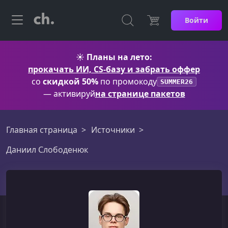
Войти
☀️
Планы на лето:
прокачать ИИ, CS-базу и забрать оффер
со
скидкой 50%
по промокоду
SUMMER26
— активируй
на странице пакетов
Главная страница
Источники
Даниил Слободенюк