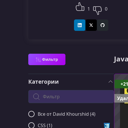
1
0
LinkedIn
X (Twitter)
GitHub
Jav
Фильтр
Категории
+2
Поиск по категории
Удал
Все от David Khourshid (4)
CSS (1)