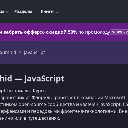
сы
Разделы
Книги
 и забрать оффер
со
скидкой 50%
по промокоду
SUMMER2
ourshid
JavaScript
hid — JavaScript
ript Туториалы, Курсы.
азработчик из Флориды, работает в компании Microsoft, 
стником open-source-сообщества и увлечён JavaScript, 
терфейсами и передовыми фронтенд-технологиями. Вне
анино или в путешествиях.