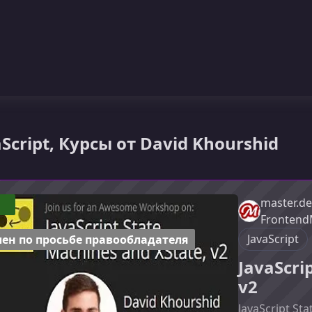
aScript, Курсы от David Khourshid
master.de
1
Frontend
JavaScript
ен по просьбе правообладателя
JavaScri
v2
JavaScript St