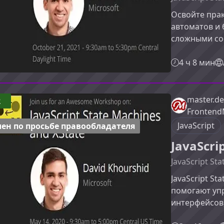
Освойте пра
автоматов и 
сложными со
интерфейсов 
Этот курс по
4 ч 8 мин
приложения,
работать со 
инженеры ин
master.de
2
автоматам и 
Frontend
количество 
JavaScript
ен по просьбе правообладателя
JavaScri
JavaScript St
JavaScript St
помогают уп
интерфейсов,
состояний. Э