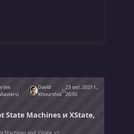
v (ex
David
23 окт. 2021 г.,
Masters)
Khourshid
20:55
pt State Machines и XState,
ate Machines and XState, v2