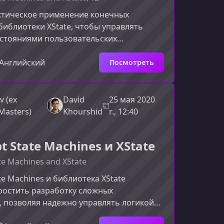
ктическое применение конечных
библиотеки XState, чтобы управлять
стояниями пользовательских
предсказуемо, безопасно и наглядно.
может вам структурировать логику
Английский
Посмотреть
 сократить количество ошибок и
состояниями так, как это делают лучшие
терфейсов.Что дает обучение конечным
v (ex
David
25 мая 2020
XStateКогда приложение растет,
Masters)
Khourshid
г., 12:40
возможных переходов между состоян
pt State Machines и XState
ate Machines and XState
ate Machines и библиотека XState
ростить разработку сложных
 позволяя надежно управлять логикой
тот курс создан для разработчиков,