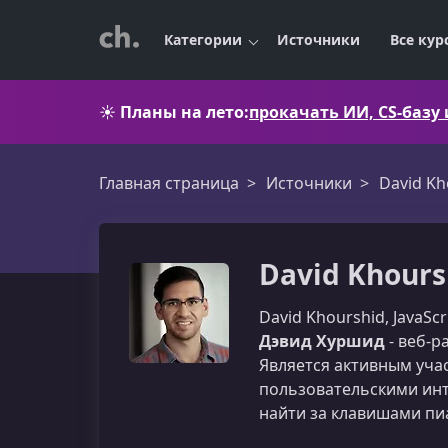
Категории
Источники
Все кур
☀️
Планы на лето:
прокачать ИИ, CS-базу
Главная страница
Источники
David Kh
David Khours
David Khourshid, JavaSc
Дэвид Хуршид
- веб-р
Является активным уча
пользовательскими ин
найти за клавишами пи