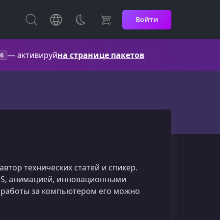
Войти
— активируй
на странице пакетов
6
автор технических статей и спикер.
CSS, анимацией, инновационными
 работы за компьютером его можно