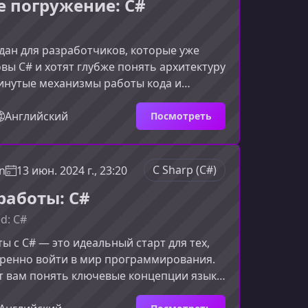
е погружение: C#
скать проекты, улучшае
здан для разработчиков, которые уже
вы C# и хотят глубже понять архитектуру
инутые механизмы работы кода и
 шаблоны разработки. Материал
 выйти на новый уровень, расширив
Английский
Посмотреть
ОП до асинхронного
вания.Кому подойдет этот
 будет полезно тем, кто: уже прошёл
C Sharp (C#)
n
13 июн. 2024 г., 23:20
 по C# и хочет двигаться дальше; изучает
работы: C#
NET и стремится работать с произво
ed: C#
ы с C# — это идеальный старт для тех,
еренно войти в мир программирования.
т вам понять ключевые концепции языка,
рументы разработки и начать создавать