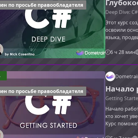
Глубоко
быстрее запу
ен по просьбе правообладателя
Deep Dive: C#
Этот курс со
освоили осно
языка, продв
эффективные
поможет вам
6 ч 28 мин
навыки от О
программиро
курсОбучение
4
Dometrai
базовый курс
Начало 
устройство .
ен по просьбе правообладателя
Getting Start
Начало работ
кто хочет ув
Курс поможе
освоить инст