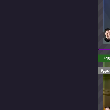
+1
Удал