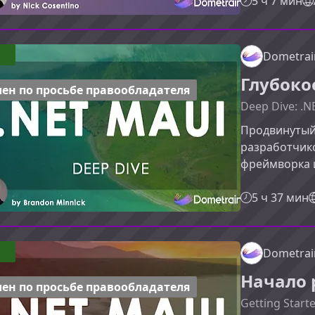
собственные
5 ч 7 мин
примеров.О ч
быстрого и с
C#. Вы узнает
Dometrai
решает, и п
Глубоко
разработчик
ен по просьбе правообладателя
Deep Dive: .
Продвинутый 
разработчик
фреймворка 
глубины и те
вы узнаете, 
5 ч 37 мин
научитесь и 
в .NET MAUI»
обучение .N
Dometrai
механизмы п
Начало 
базовом уро
ен по просьбе правообладателя
Getting Start