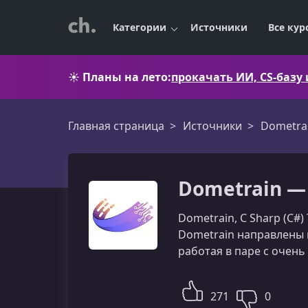
Категории
Источники
Все кур
☀️
Планы на лето:
прокачать ИИ, CS-базу
Главная страница
Источники
Dometra
Dometrain — 
Dometrain, C Sharp (C#
Dometrain направлены 
работая в паре с оче
271
0