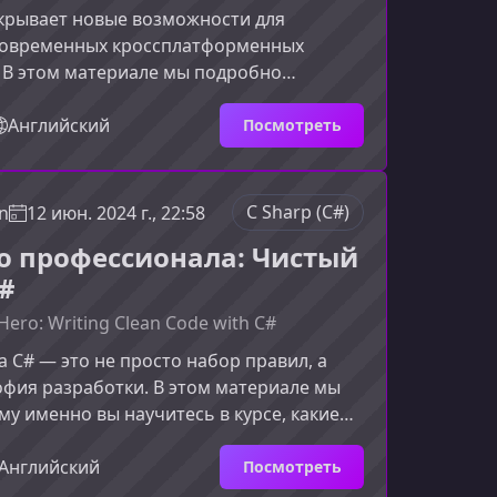
ткрывает новые возможности для
современных кроссплатформенных
 В этом материале мы подробно
 что делает .NET MAUI мощным
, какие преимущества он дает
Английский
Посмотреть
м и как этот курс поможет вам уверенно
у с платформой.Что такое .NET MAUI и
жен.NET Multi-platform App UI (.NET MAUI)
C Sharp (C#)
n
12 июн. 2024 г., 22:58
ция Xamarin.Forms, объединяющая
до профессионала: Чистый
иложений для мобильных и настольн
C#
Hero: Writing Clean Code with C#
а C# — это не просто набор правил, а
фия разработки. В этом материале мы
му именно вы научитесь в курсе, какие
ачаете и почему понимание принципов
а существенно повышает уровень
Английский
Посмотреть
лизма любого разработчика.О чём этот