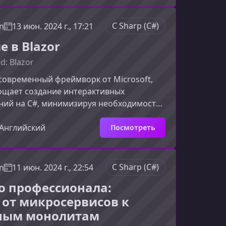
ован на подходах, описанных Робертом
 адаптирован под реальные задачи
C Sharp (C#)
n
13 июн. 2024 г., 17:21
а C#. Вы узнаете, как писать код, который
 в Blazor
 по
d: Blazor
 современный фреймворк от Microsoft,
ощает создание интерактивных
ний на C#, минимизируя необходимость
JavaScript. Если вы хотите понимать, как
zor и как применять его для реальных
Английский
Посмотреть
от курс станет идеальной отправной
ы узнаете на курсеКурс «Введение в
гает быстро освоить основы фреймворка
C Sharp (C#)
n
11 июн. 2024 г., 22:54
 ключевые преимущества. Под
до профессионала:
 Microsoft
 от микросервисов к
ным монолитам