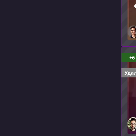
+6
Удал