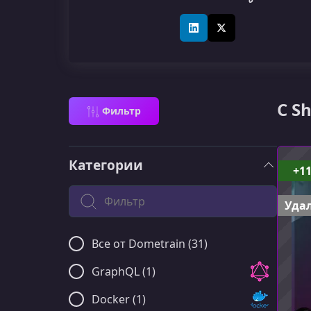
LinkedIn
X (Twitter)
C S
Фильтр
Категории
+1
Поиск по категории
Удал
Все от Dometrain (31)
GraphQL (1)
Docker (1)