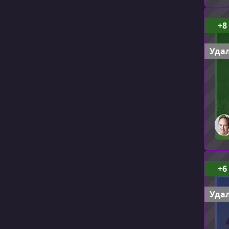
+8
Удал
+6
Удал