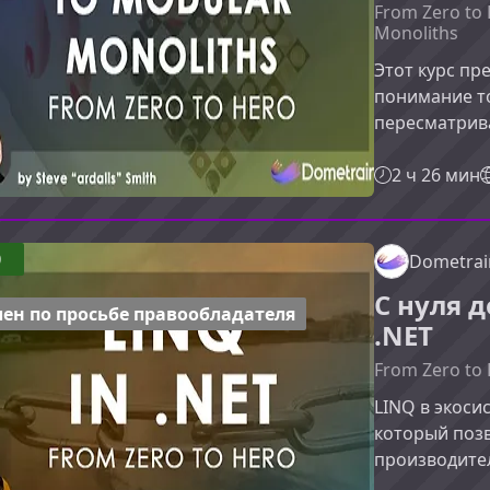
From Zero to 
Monoliths
Этот курс пр
понимание т
пересматрив
модульный м
управляемую 
2 ч 26 мин
расширенный
миграции и 
вам эффекти
0
Dometrai
знания.Почем
С нуля 
модульным м
ен по просьбе правообладателя
.NET
команды стол
From Zero to 
LINQ в экоси
который позв
производите
этом курсе в