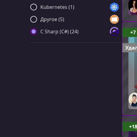
Kubernetes (1)
Другое (5)
C Sharp (C#) (24)
+7
Удал
+1