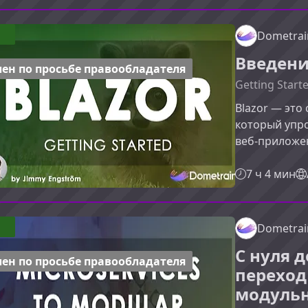
курсКурс осн
Мартином, и
Dometrai
разработки н
Введение
легко читать,
ен по просьбе правообладателя
Getting Starte
Blazor — это
который упр
веб‑приложе
использовать 
работает Bla
7 ч 4 мин
проектов, эт
точкой.Что в
Blazor» помо
Dometrai
и понять его
С нуля 
руководством
ен по просьбе правообладателя
переход
модуль