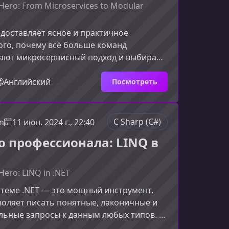
Hero: From Microservices to Modular
едоставляет ясное и практичное
ого, почему всё больше команд
ают микросервисный подход и выбирают
онолит как более устойчивую и
архитектуру. Ниже вы найдёте
Английский
Посмотреть
 обзор преимуществ, процессов
ключевых принципов, которые помогут
вно применить полученные
C Sharp (C#)
n
11 июн. 2024 г., 22:40
у переходят от микросервисов к
до профессионала: LINQ в
онолитамЗа последние годы многие
кнулись с
Hero: LINQ in .NET
стеме .NET — это мощный инструмент,
оляет писать понятные, лаконичные и
льные запросы к данным любых типов. В
ы узнаете, как использовать весь