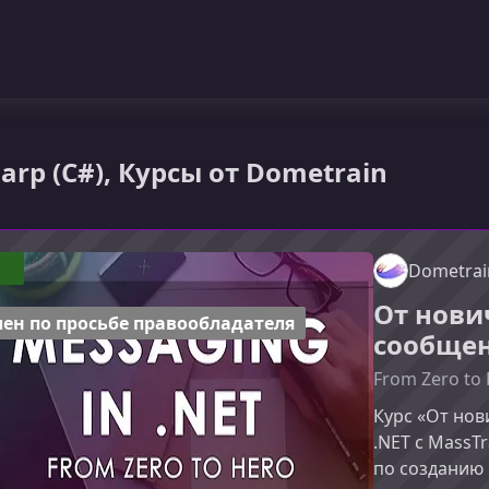
harp (C#), Курсы от Dometrain
1
Dometrai
От нови
ен по просьбе правообладателя
сообщен
From Zero to 
Курс «От нов
.NET с MassT
по созданию