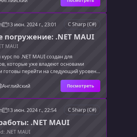
 проекты на основе реальных
Английский
Посмотреть
ем этот курсКурс разработан для
труктурированного погружения в язык
е, как устроен язык, какие задачи он
C Sharp (C#)
n
13 июн. 2024 г., 23:01
очему его выбирают миллионы
е погружение: .NET MAUI
ов по всему миру
NET MAUI
курс по .NET MAUI создан для
ов, которые уже владеют основами
и готовы перейти на следующий уровень
хнической экспертизы. В этом материале
какие навыки и знания получите, чему
Английский
Посмотреть
чем уникален курс «Глубокое погружение
.Что представляет собой продвинутое
ET MAUIКурс раскрывает ключевые
C Sharp (C#)
n
13 июн. 2024 г., 22:54
латформы, которые недоступны на
работы: .NET MAUI
вне. Обучение ори
ed: .NET MAUI