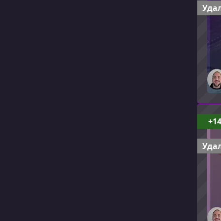
Удал
+1
Удал