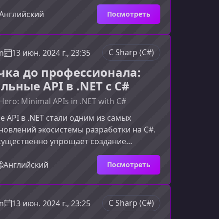
 систем. Эта программа идеально
, кто делает первые шаги в мире обмена
Английский
Посмотреть
 или хочет структурировать свои знания
оизводственные подходы.Что вы изучите
Материал курса последовательно
C Sharp (C#)
n
13 июн. 2024 г., 23:35
азовые понятия, практику и лучшие
чка до профессионала:
воляя уверенн
ьные API в .NET с C#
Hero: Minimal APIs in .NET with C#
API в .NET стали одним из самых
овлений экосистемы разработки на C#.
 существенно упрощает создание
ий, сохраняя при этом высокую
ьность и гибкость. Что представляют
Английский
Посмотреть
альные API в .NETМинимальные API —
ный способ создания HTTP‑эндпоинтов в
обходимости использования громоздкой
C Sharp (C#)
n
13 июн. 2024 г., 23:25
нтроллеров. Такой подход позволяет