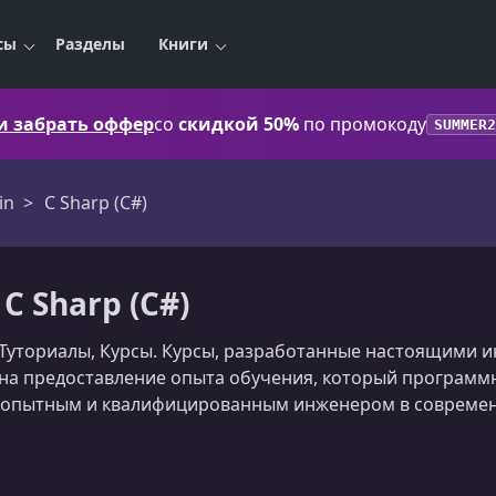
сы
Разделы
Книги
 и забрать оффер
со
скидкой 50%
по промокоду
SUMMER2
in
C Sharp (C#)
C Sharp (C#)
) Туториалы, Курсы. Курсы, разработанные настоящими 
на предоставление опыта обучения, который программ
нь опытным и квалифицированным инженером в совреме