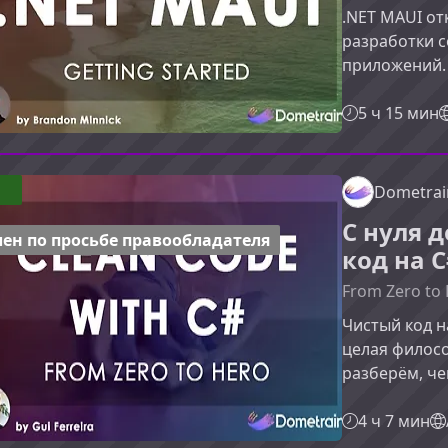
.NET MAUI о
разработки 
приложений.
рассмотрим,
инструментом
5 ч 15 мин
разработчика
начать работ
почему он ва
Dometrai
— это эволю
С нуля 
развитие пр
ен по просьбе правообладателя
код на 
From Zero to 
Чистый код н
целая филосо
разберём, че
навыки прок
чистого код
4 ч 7 мин
профессиона