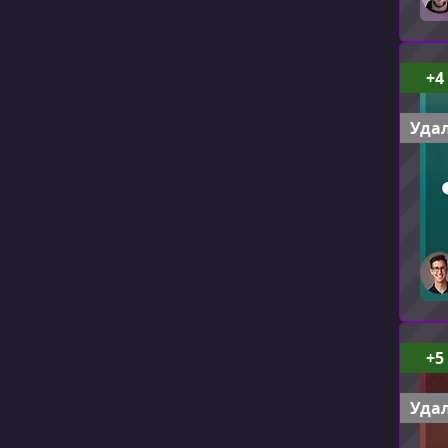
+4
Удал
+5
Удал